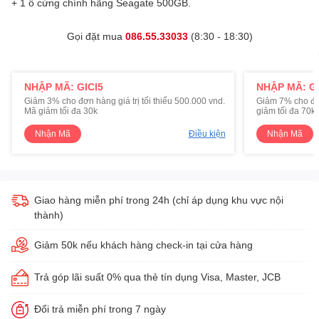
+ 1 ổ cứng chính hãng Seagate 500GB.
Gọi đặt mua
086.55.33033
(8:30 - 18:30)
NHẬP MÃ: GICI5
NHẬP MÃ: GI
Giảm 3% cho đơn hàng giá trị tối thiểu 500.000 vnd.
Giảm 7% cho đơn 
Mã giảm tối đa 30k
giảm tối đa 70k
Nhận Mã
Điều kiện
Nhận Mã
Giao hàng miễn phí trong 24h (chỉ áp dụng khu vực nội
thành)
Giảm 50k nếu khách hàng check-in tại cửa hàng
Trả góp lãi suất 0% qua thẻ tín dụng Visa, Master, JCB
Đổi trả miễn phí trong 7 ngày