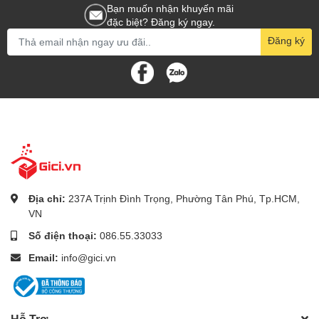
– Hỗ trợ audio vào/ra: 1/1.
Bạn muốn nhận khuyến mãi
– Kết nối 2 cổng USB 2.0.
đặc biệt? Đăng ký ngay.
– Hỗ trợ 1 ổ HDD với dung lượng lên đến 6TB.
Đăng ký
– Hỗ trợ dịch vụ Hik-connect Cloud.
– Phần mềm giám sát và tên miền miễn phí.
– Giao diện thân thiện với người dùng, thao tác đơn giản, dễ sử
dụng.
– Nguồn điện: 12VDC.
– Kích thước: 315 × 240 × 48 mm.
– Trọng lượng: 1 kg.
– Bảo hành: 24 tháng.
Hỗ trợ ổ cứng chính hãng Seagate:
Địa chỉ:
237A Trịnh Đình Trọng, Phường Tân Phú, Tp.HCM,
VN
Số điện thoại:
086.55.33033
Email:
info@gici.vn
Hỗ Trợ