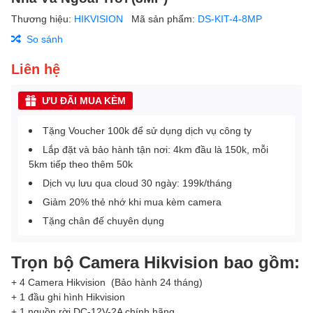
Thương hiệu:
HIKVISION
Mã sản phẩm:
DS-KIT-4-8MP
So sánh
Liên hệ
ƯU ĐÃI MUA KÈM
Tặng Voucher 100k để sử dụng dịch vụ công ty
Lắp đặt và bảo hành tận nơi: 4km đầu là 150k, mỗi
5km tiếp theo thêm 50k
Dịch vụ lưu qua cloud 30 ngày: 199k/tháng
Giảm 20% thẻ nhớ khi mua kèm camera
Tặng chân đế chuyên dụng
Trọn bộ Camera Hikvision bao gồm:
+ 4 Camera Hikvision (Bảo hành 24 tháng)
+ 1 đầu ghi hình Hikvision
+ 1 nguồn rời DC-12V-2A chính hãng