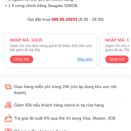
+ 1 ổ cứng chính hãng Seagate 500GB.
Gọi đặt mua
086.55.33033
(8:30 - 18:30)
NHẬP MÃ: GICI5
NHẬP MÃ: GI
Giảm 3% cho đơn hàng giá trị tối thiểu 500.000 vnd.
Giảm 7% cho đơn 
Mã giảm tối đa 30k
giảm tối đa 70k
Nhận Mã
Điều kiện
Nhận Mã
Giao hàng miễn phí trong 24h (chỉ áp dụng khu vực nội
thành)
Giảm 50k nếu khách hàng check-in tại cửa hàng
Trả góp lãi suất 0% qua thẻ tín dụng Visa, Master, JCB