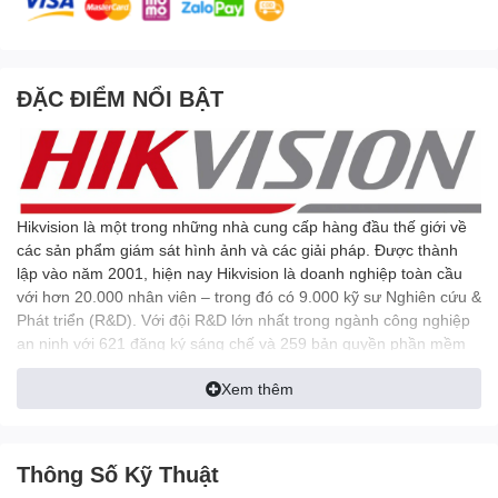
ĐẶC ĐIỂM NỔI BẬT
Hikvision là một trong những nhà cung cấp hàng đầu thế giới về
các sản phẩm giám sát hình ảnh và các giải pháp. Được thành
lập vào năm 2001, hiện nay Hikvision là doanh nghiệp toàn cầu
với hơn 20.000 nhân viên – trong đó có 9.000 kỹ sư Nghiên cứu &
Phát triển (R&D). Với đội R&D lớn nhất trong ngành công nghiệp
an ninh với 621 đăng ký sáng chế và 259 bản quyền phần mềm
giúp công ty có khả năng đổi mới liên tục. Sản phẩm của công ty
Xem thêm
có chất lượng cao, đạt các tiêu chuẩn quốc tế: ISO, CE, CCC, UL,
FCC, ROHS… Những sản phẩm này đã được sử dụng tại hơn
100 quốc gia. Hikvision thúc đẩy các công nghệ cốt lõi của mã
hóa âm thanh và video, xử lý hình ảnh video và lưu trữ dữ liệu
Thông Số Kỹ Thuật
liên quan, cũng như các công nghệ tiên tiến như điện toán đám