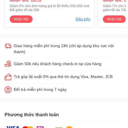
NHẬP MÃ: GICI5
NHẬP MÃ: GI
Giảm 3% cho đơn hàng giá trị tối thiểu 500.000 vnd.
Giảm 7% cho đơn 
Mã giảm tối đa 30k
giảm tối đa 70k
Nhận Mã
Điều kiện
Nhận Mã
Giao hàng miễn phí trong 24h (chỉ áp dụng khu vực nội
thành)
Giảm 50k nếu khách hàng check-in tại cửa hàng
Trả góp lãi suất 0% qua thẻ tín dụng Visa, Master, JCB
Đổi trả miễn phí trong 7 ngày
Phương thức thanh toán