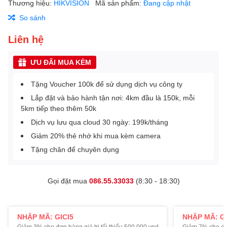
Thương hiệu:
HIKVISION
Mã sản phẩm:
Đang cập nhật
So sánh
Liên hệ
ƯU ĐÃI MUA KÈM
Tặng Voucher 100k để sử dụng dịch vụ công ty
Lắp đặt và bảo hành tận nơi: 4km đầu là 150k, mỗi
5km tiếp theo thêm 50k
Dịch vụ lưu qua cloud 30 ngày: 199k/tháng
Giảm 20% thẻ nhớ khi mua kèm camera
Tặng chân đế chuyên dụng
Gọi đặt mua
086.55.33033
(8:30 - 18:30)
NHẬP MÃ: GICI5
NHẬP MÃ: GI
Giảm 3% cho đơn hàng giá trị tối thiểu 500.000 vnd.
Giảm 7% cho đơn 