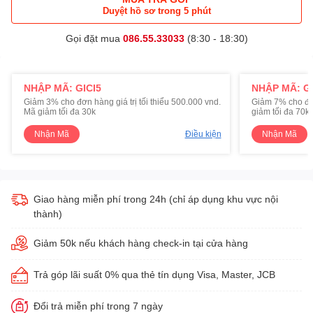
Duyệt hồ sơ trong 5 phút
Gọi đặt mua
086.55.33033
(8:30 - 18:30)
NHẬP MÃ: GICI5
NHẬP MÃ: GI
Giảm 3% cho đơn hàng giá trị tối thiểu 500.000 vnd.
Giảm 7% cho đơn 
Mã giảm tối đa 30k
giảm tối đa 70k
Nhận Mã
Điều kiện
Nhận Mã
Giao hàng miễn phí trong 24h (chỉ áp dụng khu vực nội
thành)
Giảm 50k nếu khách hàng check-in tại cửa hàng
Trả góp lãi suất 0% qua thẻ tín dụng Visa, Master, JCB
Đổi trả miễn phí trong 7 ngày