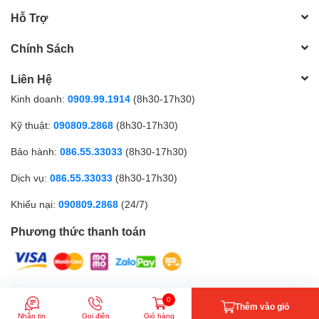
Hỗ Trợ
Chính Sách
Liên Hệ
Kinh doanh:
0909.99.1914
(8h30-17h30)
Kỹ thuật:
090809.2868
(8h30-17h30)
Bảo hành:
086.55.33033
(8h30-17h30)
Dịch vụ:
086.55.33033
(8h30-17h30)
Khiếu nại:
090809.2868
(24/7)
Phương thức thanh toán
CÔNG TY TNHH MTV GICI | Đăng ký kinh doanh số: 0317179268 |
0
Thêm vào giỏ
Cung cấp bởi
Sapo
Nhắn tin
Gọi điện
Giỏ hàng