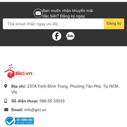
- Môi trường làm việc -10 ~ 55 độ C
Bạn muốn nhận khuyến mãi
đặc biệt? Đăng ký ngay.
- Kích thước 375mm×282mm×56mm
Đăng ký
- Trọng lượng không ổ cứng 1.6KG
- Chất liệu kim loại.
Địa chỉ:
237A Trịnh Đình Trọng, Phường Tân Phú, Tp.HCM,
VN
Số điện thoại:
086.55.33033
Email:
info@gici.vn