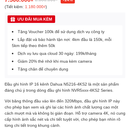
(Tiết kiệm:
1.180.000₫
)
ƯU ĐÃI MUA KÈM
Tặng Voucher 100k để sử dụng dịch vụ công ty
Lắp đặt và bảo hành tận nơi: 4km đầu là 150k, mỗi
5km tiếp theo thêm 50k
Dịch vụ lưu qua cloud 30 ngày: 199k/tháng
Giảm 20% thẻ nhớ khi mua kèm camera
Tặng chân đế chuyên dụng
Đầu ghi hình IP 16 kênh Dahua N5216-4KS2 là một sản phẩm
đáng chú ý trong dòng đầu ghi hình NVR5xxx-4KS2 Series.
Với băng thông đầu vào lên đến 320Mbps, đầu ghi hình IP này
cho phép bạn xem và ghi lại các hình ảnh chất lượng cao một
cách mượt mà và không bị gián đoạn. Hỗ trợ camera 4K, nó cung
cấp hình ảnh sắc nét và chi tiết tuyệt vời, cho phép bạn nhìn rõ
từng chi tiết trong khung cảnh.