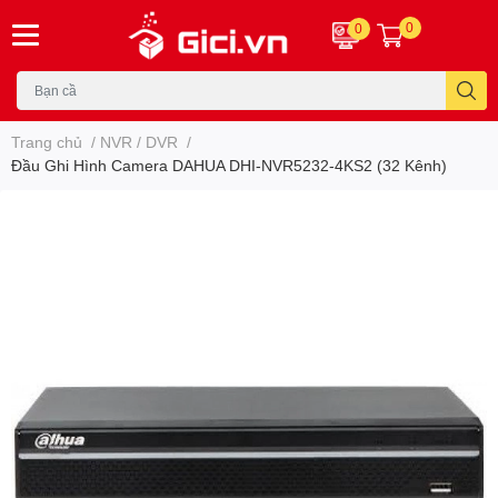
0
0
Trang chủ
/
NVR / DVR
/
Đầu Ghi Hình Camera DAHUA DHI-NVR5232-4KS2 (32 Kênh)