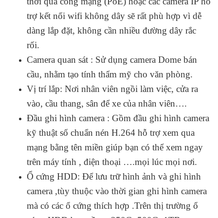
thời qua cổng mạng (PoE) hoặc các camera IP hỗ
trợ kết nối wifi không dây sẽ rất phù hợp vì dễ
dàng lắp đặt, không cần nhiều đường dây rắc
rối.
Camera quan sát : Sử dụng camera Dome bán
cầu, nhằm tạo tính thẩm mỹ cho văn phòng.
Vị trí lắp: Nơi nhân viên ngồi làm việc, cửa ra
vào, cầu thang, sân để xe của nhân viên….
Đầu ghi hình camera : Gồm đầu ghi hình camera
kỹ thuật số chuẩn nén H.264 hỗ trợ xem qua
mạng bằng tên miền giúp bạn có thể xem ngay
trên máy tính , điện thoại ….mọi lúc mọi nơi.
Ổ cứng HDD: Để lưu trữ hình ảnh và ghi hình
camera ,tùy thuộc vào thời gian ghi hình camera
mà có các ổ cứng thích hợp .Trên thị trường ổ