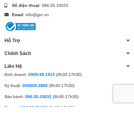
Số điện thoại:
086.55.33033
Email:
info@gici.vn
Hỗ Trợ
Chính Sách
Liên Hệ
Kinh doanh:
0909.99.1914
(8h30-17h30)
Kỹ thuật:
090809.2868
(8h30-17h30)
Bảo hành:
086.55.33033
(8h30-17h30)
Dịch vụ:
086.55.33033
(8h30-17h30)
Khiếu nại:
090809.2868
(24/7)
Phương thức thanh toán
Gọi điện
Nhắn tin
Ưu đãi
Sản phẩm
Cửa hàng