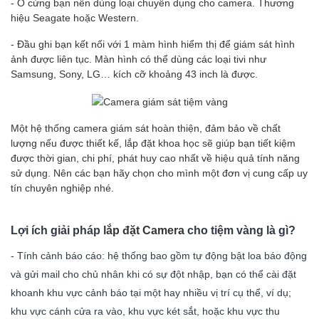
- Ổ cứng bạn nên dùng loại chuyên dụng cho camera. Thương
hiệu Seagate hoặc Western.
- Đầu ghi bạn kết nối với 1 màm hình hiểm thị để giám sát hình
ảnh được liên tục. Màn hình có thể dùng các loại tivi như
Samsung, Sony, LG… kích cỡ khoảng 43 inch là được.
Một hệ thống camera giám sát hoàn thiện, đảm bảo về chất
lượng nếu được thiết kế, lắp đặt khoa học sẽ giúp bạn tiết kiệm
được thời gian, chi phí, phát huy cao nhất về hiệu quả tính năng
sử dụng. Nên các bạn hãy chọn cho mình một đơn vị cung cấp uy
tín chuyên nghiệp nhé.
Lợi ích giải pháp
lắp đặt Camera
cho tiệm vàng là gì?
- Tính cảnh báo cáo: hệ thống bao gồm tự động bật loa báo động
và gửi mail cho chủ nhân khi có sự đột nhập, bạn có thể cài đặt
khoanh khu vực cảnh báo tại một hay nhiều vị trí cụ thể, ví dụ;
khu vực cánh cửa ra vào, khu vực két sắt, hoặc khu vực thu