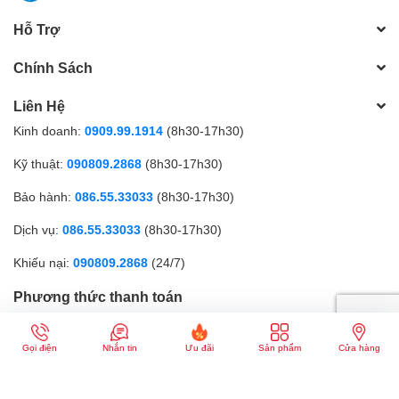
Hỗ Trợ
Chính Sách
Liên Hệ
Kinh doanh:
0909.99.1914
(8h30-17h30)
Kỹ thuật:
090809.2868
(8h30-17h30)
Bảo hành:
086.55.33033
(8h30-17h30)
Dịch vụ:
086.55.33033
(8h30-17h30)
Khiếu nại:
090809.2868
(24/7)
Phương thức thanh toán
Gọi điện
Nhắn tin
Ưu đãi
Sản phẩm
Cửa hàng
CÔNG TY TNHH MTV GICI | Đăng ký kinh doanh số: 0317179268 |