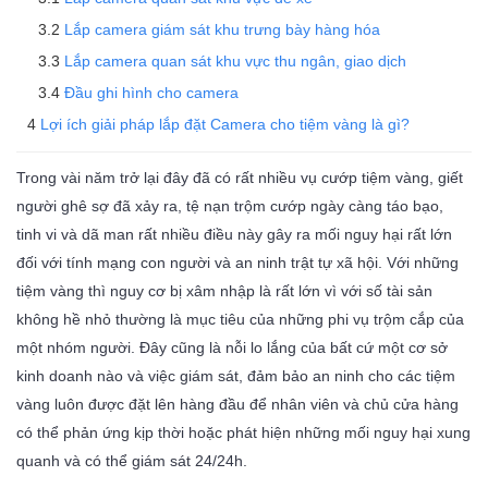
Lắp camera giám sát khu trưng bày hàng hóa
Lắp camera quan sát khu vực thu ngân, giao dịch
Đầu ghi hình cho camera
Lợi ích giải pháp lắp đặt Camera cho tiệm vàng là gì?
Trong vài năm trở lại đây đã có rất nhiều vụ cướp tiệm vàng, giết
người ghê sợ đã xảy ra, tệ nạn trộm cướp ngày càng táo bạo,
tinh vi và dã man rất nhiều điều này gây ra mối nguy hại rất lớn
đối với tính mạng con người và an ninh trật tự xã hội. Với những
tiệm vàng thì nguy cơ bị xâm nhập là rất lớn vì với số tài sản
không hề nhỏ thường là mục tiêu của những phi vụ trộm cắp của
một nhóm người. Đây cũng là nỗi lo lắng của bất cứ một cơ sở
kinh doanh nào và việc giám sát, đảm bảo an ninh cho các tiệm
vàng luôn được đặt lên hàng đầu để nhân viên và chủ cửa hàng
có thể phản ứng kịp thời hoặc phát hiện những mối nguy hại xung
quanh và có thể giám sát 24/24h.