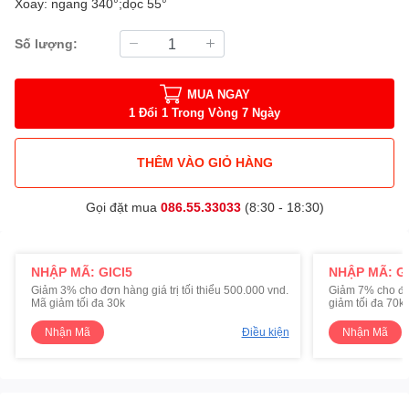
Xoay: ngang 340°;dọc 55°
Số lượng:
MUA NGAY
1 Đổi 1 Trong Vòng 7 Ngày
THÊM VÀO GIỎ HÀNG
Gọi đặt mua
086.55.33033
(8:30 - 18:30)
NHẬP MÃ: GICI5
NHẬP MÃ: GI
Giảm 3% cho đơn hàng giá trị tối thiểu 500.000 vnd.
Giảm 7% cho đơn 
Mã giảm tối đa 30k
giảm tối đa 70k
Nhận Mã
Điều kiện
Nhận Mã