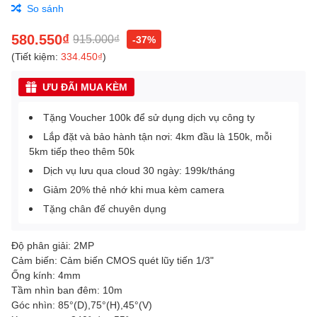
So sánh
580.550₫
915.000₫
-37%
(Tiết kiệm:
334.450₫
)
ƯU ĐÃI MUA KÈM
Tặng Voucher 100k để sử dụng dịch vụ công ty
Lắp đặt và bảo hành tận nơi: 4km đầu là 150k, mỗi
5km tiếp theo thêm 50k
Dịch vụ lưu qua cloud 30 ngày: 199k/tháng
Giảm 20% thẻ nhớ khi mua kèm camera
Tặng chân đế chuyên dụng
Độ phân giải: 2MP
Cảm biến: Cảm biến CMOS quét lũy tiến 1/3"
Ống kính: 4mm
Tầm nhìn ban đêm: 10m
Góc nhìn: 85°(D),75°(H),45°(V)