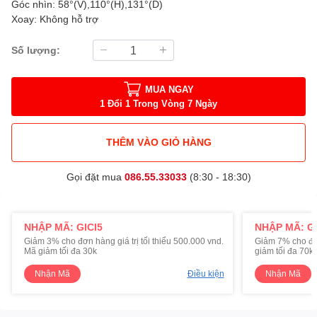
Góc nhìn: 58°(V),110°(H),131°(D)
Xoay: Không hỗ trợ
Số lượng:
MUA NGAY
1 Đổi 1 Trong Vòng 7 Ngày
THÊM VÀO GIỎ HÀNG
Gọi đặt mua
086.55.33033
(8:30 - 18:30)
NHẬP MÃ: GICI5
NHẬP MÃ: GI
Giảm 3% cho đơn hàng giá trị tối thiểu 500.000 vnd.
Giảm 7% cho đơn 
Mã giảm tối đa 30k
giảm tối đa 70k
Nhận Mã
Điều kiện
Nhận Mã