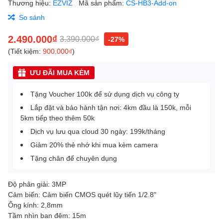
Thương hiệu:
EZVIZ
Mã sản phẩm:
CS-HB3-Add-on
So sánh
2.490.000₫
3.390.000₫
-27%
(Tiết kiệm:
900.000₫
)
ƯU ĐÃI MUA KÈM
Tặng Voucher 100k để sử dụng dịch vụ công ty
Lắp đặt và bảo hành tận nơi: 4km đầu là 150k, mỗi
5km tiếp theo thêm 50k
Dịch vụ lưu qua cloud 30 ngày: 199k/tháng
Giảm 20% thẻ nhớ khi mua kèm camera
Tặng chân đế chuyên dụng
Độ phân giải: 3MP
Cảm biến: Cảm biến CMOS quét lũy tiến 1/2.8"
Ống kính: 2,8mm
Tầm nhìn ban đêm: 15m