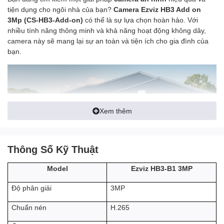
tiện dụng cho ngôi nhà của bạn?
Camera Ezviz HB3 Add on
3Mp (CS-HB3-Add-on)
có thể là sự lựa chọn hoàn hảo. Với
nhiều tính năng thông minh và khả năng hoạt động không dây,
camera này sẽ mang lại sự an toàn và tiện ích cho gia đình của
bạn.
Xem thêm
Thông Số Kỹ Thuật
Ezviz HB3-B1 3MP
Model
Camera Ezviz HB3 dùng pin
của Ezviz là sản phẩm tiếp theo
3MP
Độ phân giải
được ra mắt với giá thành cạnh tranh hơn được Ezviz đưa ra thị
trường. Với tích hợp đầy đủ tính năng thông minh, hoạt động hiệu
H.265
Chuẩn nén
quả bên trong 1 chiếc
camera dùng pin giá rẻ
hơn. Camera