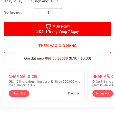
Xoay: quay: 353° , nghiêng: 133°
Số lượng:
MUA NGAY
1 Đổi 1 Trong Vòng 7 Ngày
THÊM VÀO GIỎ HÀNG
Gọi đặt mua
086.55.33033
(8:30 - 18:30)
NHẬP MÃ: GICI5
NHẬP MÃ: GI
Giảm 3% cho đơn hàng giá trị tối thiểu 500.000 vnd.
Giảm 7% cho đơn 
Mã giảm tối đa 30k
giảm tối đa 70k
Nhận Mã
Điều kiện
Nhận Mã