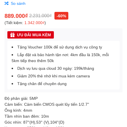
So sánh
889.000₫
2.231.000₫
-60%
(Tiết kiệm:
1.342.000₫
)
ƯU ĐÃI MUA KÈM
Tặng Voucher 100k để sử dụng dịch vụ công ty
Lắp đặt và bảo hành tận nơi: 4km đầu là 150k, mỗi
5km tiếp theo thêm 50k
Dịch vụ lưu qua cloud 30 ngày: 199k/tháng
Giảm 20% thẻ nhớ khi mua kèm camera
Tặng chân đế chuyên dụng
Độ phân giải: 5MP
Cảm biến: Cảm biến CMOS quét lũy tiến 1/2.7"
Ống kính: 4mm
Tầm nhìn ban đêm: 10m
Góc nhìn: 87°(H),53° (V),104°(D)