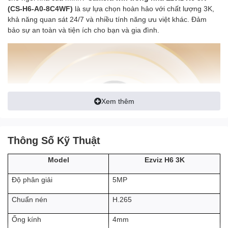
(CS-H6-A0-8C4WF)
là sự lựa chọn hoàn hảo với chất lượng 3K,
khả năng quan sát 24/7 và nhiều tính năng ưu việt khác. Đảm
bảo sự an toàn và tiện ích cho bạn và gia đình.
Xem thêm
Thông Số Kỹ Thuật
Ezviz H6 3K
Model
5MP
Độ phân giải
Camera wifi trong nhà Ezviz H6 3K
là minh chứng cho sự tiến
bộ đáng kinh ngạc trong công nghệ an ninh gia đình. Thiết kế để
H.265
Chuẩn nén
hoà quyện tuyệt đối với môi trường gia đình, thiết bị này mang lại
hiệu suất và đáng tin cậy vượt trội.
Camera Ezviz H6 3K
vượt trội
4mm
Ống kính
trong việc nhìn thấy mọi thứ rõ ràng và sống động. Nó hiển thị