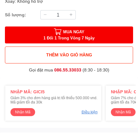
Xoay: Không hỗ trợ
Số lượng:
MUA NGAY
1 Đổi 1 Trong Vòng 7 Ngày
THÊM VÀO GIỎ HÀNG
Gọi đặt mua
086.55.33033
(8:30 - 18:30)
NHẬP MÃ: GICI5
NHẬP MÃ: GI
Giảm 3% cho đơn hàng giá trị tối thiểu 500.000 vnd.
Giảm 7% cho đơn 
Mã giảm tối đa 30k
giảm tối đa 70k
Nhận Mã
Điều kiện
Nhận Mã