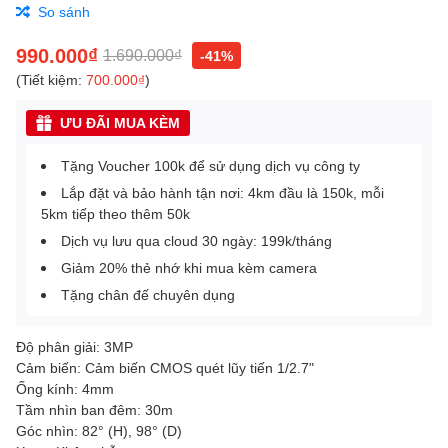
So sánh
990.000₫
1.690.000₫
-41%
(Tiết kiệm:
700.000₫
)
ƯU ĐÃI MUA KÈM
Tặng Voucher 100k để sử dụng dịch vụ công ty
Lắp đặt và bảo hành tận nơi: 4km đầu là 150k, mỗi
5km tiếp theo thêm 50k
Dịch vụ lưu qua cloud 30 ngày: 199k/tháng
Giảm 20% thẻ nhớ khi mua kèm camera
Tặng chân đế chuyên dụng
Độ phân giải: 3MP
Cảm biến: Cảm biến CMOS quét lũy tiến 1/2.7"
Ống kính: 4mm
Tầm nhìn ban đêm: 30m
Góc nhìn: 82° (H), 98° (D)