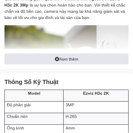
H3c 2K 3Mp
là sự lựa chọn hoàn hảo cho bạn. Với thiết kế chắc
chắn và độ bền cao, camera này mang lại khả năng giám sát và
bảo vệ tối ưu cho gia đình và tài sản của bạn.
Xem thêm
Thông Số Kỹ Thuật
Camera wifi ngoài trời Ezviz H3c 3Mp 2K (CS-H3c-R100-
Ezviz H3c 2K
Model
1K3WKFL)
là dòng
camera wifi không dây ngoài trời
được
thiết kế ống kính có độ phân giải 2K 3Mp cho hình ảnh rõ ràng,
3MP
Độ phân giải
sắc nét chất lượng cao. Thêm vào đó,
camera Ezviz H3c 3Mp 2K
H.265
Chuẩn nén
được trang bị nhiều tính năng hiện đại có thể phát hiện hình dáng
con người bằng công nghệ AI nhanh chóng, cùng với có thể nhận
4mm
Ống kính
biết phát cử chỉ thông minh.
Camera wifi không dây H3c 3Mp
có