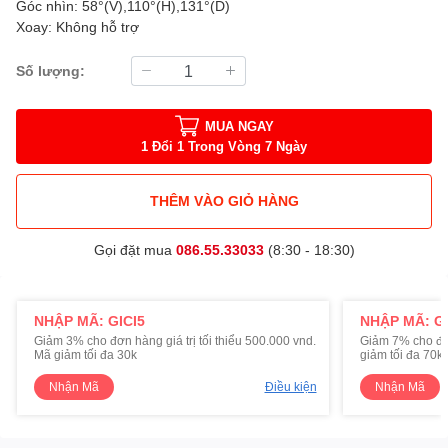
Góc nhìn: 58°(V),110°(H),131°(D)
Xoay: Không hỗ trợ
Số lượng:
MUA NGAY
1 Đổi 1 Trong Vòng 7 Ngày
THÊM VÀO GIỎ HÀNG
Gọi đặt mua
086.55.33033
(8:30 - 18:30)
NHẬP MÃ: GICI5
NHẬP MÃ: GI
Giảm 3% cho đơn hàng giá trị tối thiểu 500.000 vnd.
Giảm 7% cho đơn 
Mã giảm tối đa 30k
giảm tối đa 70k
Nhận Mã
Điều kiện
Nhận Mã