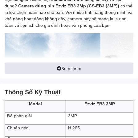
dụng?
Camera dùng pin Ezviz EB3 3Mp (CS-EB3 (3MP))
có thể
là lựa chọn hoàn hảo cho bạn. Với nhiều tính năng thông minh và
khả năng hoạt động không dây, camera này sẽ mang lại sự an
toàn và tiện ích cho gia đình hoặc văn phòng của bạn.
Xem thêm
Thông Số Kỹ Thuật
Ezviz EB3 3MP
Model
3MP
Độ phân giải
à sản phẩm
Camera wifi dùng pin ngoài trời Ezviz EB3 2K
l
camera dễ dàng sử dụng, hiệu suất mạnh mẽ, khả năng bảo vệ
H.265
Chuẩn nén
an ninh cao cùng nhiều tính năng như độ phân giải 2K quan sát
được mọi chi tiết, thiết kế bền bỉ chịu được mọi thời tiết khắc