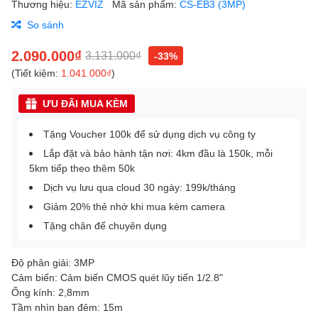
Thương hiệu:
EZVIZ
Mã sản phẩm:
CS-EB3 (3MP)
So sánh
2.090.000₫
3.131.000₫
-33%
(Tiết kiệm:
1.041.000₫
)
ƯU ĐÃI MUA KÈM
Tặng Voucher 100k để sử dụng dịch vụ công ty
Lắp đặt và bảo hành tận nơi: 4km đầu là 150k, mỗi
5km tiếp theo thêm 50k
Dịch vụ lưu qua cloud 30 ngày: 199k/tháng
Giảm 20% thẻ nhớ khi mua kèm camera
Tặng chân đế chuyên dụng
Độ phân giải: 3MP
Cảm biến: Cảm biến CMOS quét lũy tiến 1/2.8"
Ống kính: 2,8mm
Tầm nhìn ban đêm: 15m