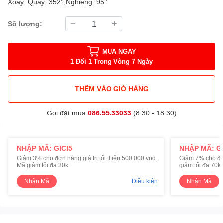
Xoay: Quay: 352°;Nghiêng: 95°
Số lượng:
MUA NGAY
1 Đổi 1 Trong Vòng 7 Ngày
THÊM VÀO GIỎ HÀNG
Gọi đặt mua
086.55.33033
(8:30 - 18:30)
NHẬP MÃ: GICI5
NHẬP MÃ: GI
Giảm 3% cho đơn hàng giá trị tối thiểu 500.000 vnd.
Giảm 7% cho đơn 
Mã giảm tối đa 30k
giảm tối đa 70k
Nhận Mã
Điều kiện
Nhận Mã