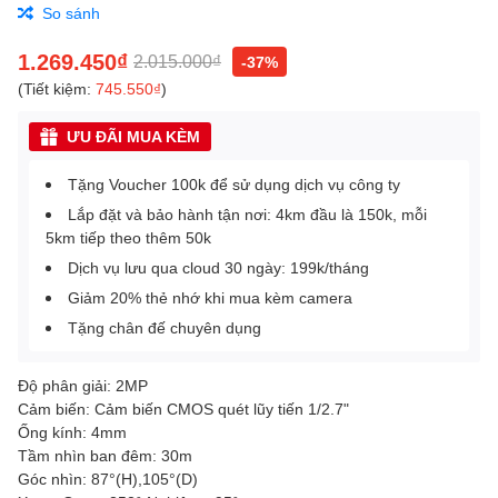
So sánh
1.269.450₫
2.015.000₫
-37%
(Tiết kiệm:
745.550₫
)
ƯU ĐÃI MUA KÈM
Tặng Voucher 100k để sử dụng dịch vụ công ty
Lắp đặt và bảo hành tận nơi: 4km đầu là 150k, mỗi
5km tiếp theo thêm 50k
Dịch vụ lưu qua cloud 30 ngày: 199k/tháng
Giảm 20% thẻ nhớ khi mua kèm camera
Tặng chân đế chuyên dụng
Độ phân giải: 2MP
Cảm biến: Cảm biến CMOS quét lũy tiến 1/2.7"
Ống kính: 4mm
Tầm nhìn ban đêm: 30m
Góc nhìn: 87°(H),105°(D)