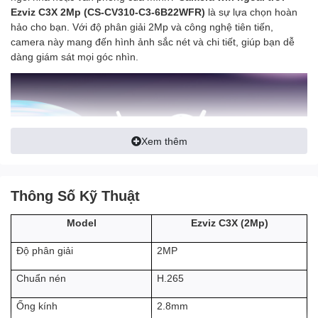
Ezviz C3X 2Mp (CS-CV310-C3-6B22WFR)
là sự lựa chọn hoàn
hảo cho bạn. Với độ phân giải 2Mp và công nghệ tiên tiến,
camera này mang đến hình ảnh sắc nét và chi tiết, giúp bạn dễ
dàng giám sát mọi góc nhìn.
Xem thêm
Thông Số Kỹ Thuật
Camera Ezviz C3X 2Mp
là dòng
camera quan sát
có thiết kế đặc
biệt với ống kinh kép giám sát chất lượng hình ảnh chuẩn
Ezviz C3X (2Mp)
Model
2Mp Full HD, nổi bật với các các tính năng hiện đại siêu thông
minh góp phần nâng cao khả năng giám sát đạt hiệu quả tốt nhất
2MP
Độ phân giải
như: Ghi hình ban đêm có màu, hồng ngoại xa 30m, công nghệ
nhận diện AI, chuyển động cảnh báo thông minh,… Đây được coi
H.265
Chuẩn nén
là dòng
camera wifi ngoài trời
được ưa chuộng nhất hiện nay.
2.8mm
Ống kính