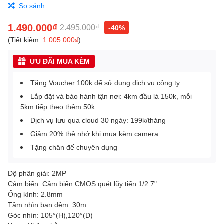
So sánh
1.490.000₫
2.495.000₫
-40%
(Tiết kiệm:
1.005.000₫
)
ƯU ĐÃI MUA KÈM
Tặng Voucher 100k để sử dụng dịch vụ công ty
Lắp đặt và bảo hành tận nơi: 4km đầu là 150k, mỗi
5km tiếp theo thêm 50k
Dịch vụ lưu qua cloud 30 ngày: 199k/tháng
Giảm 20% thẻ nhớ khi mua kèm camera
Tặng chân đế chuyên dụng
Độ phân giải: 2MP
Cảm biến: Cảm biến CMOS quét lũy tiến 1/2.7"
Ống kính: 2.8mm
Tầm nhìn ban đêm: 30m
Góc nhìn: 105°(H),120°(D)