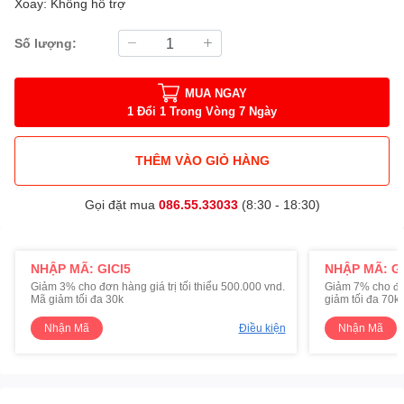
Xoay: Không hỗ trợ
Số lượng:
MUA NGAY
1 Đổi 1 Trong Vòng 7 Ngày
THÊM VÀO GIỎ HÀNG
Gọi đặt mua
086.55.33033
(8:30 - 18:30)
NHẬP MÃ: GICI5
NHẬP MÃ: GI
Giảm 3% cho đơn hàng giá trị tối thiểu 500.000 vnd.
Giảm 7% cho đơn 
Mã giảm tối đa 30k
giảm tối đa 70k
Nhận Mã
Điều kiện
Nhận Mã