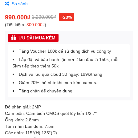
So sánh
990.000₫
1.290.000₫
-23%
(Tiết kiệm:
300.000₫
)
ƯU ĐÃI MUA KÈM
Tặng Voucher 100k để sử dụng dịch vụ công ty
Lắp đặt và bảo hành tận nơi: 4km đầu là 150k, mỗi
5km tiếp theo thêm 50k
Dịch vụ lưu qua cloud 30 ngày: 199k/tháng
Giảm 20% thẻ nhớ khi mua kèm camera
Tặng chân đế chuyên dụng
Độ phân giải: 2MP
Cảm biến: Cảm biến CMOS quét lũy tiến 1/2.7"
Ống kính: 2.8mm
Tầm nhìn ban đêm: 7.5m
Góc nhìn: 115°(H),135°(D)