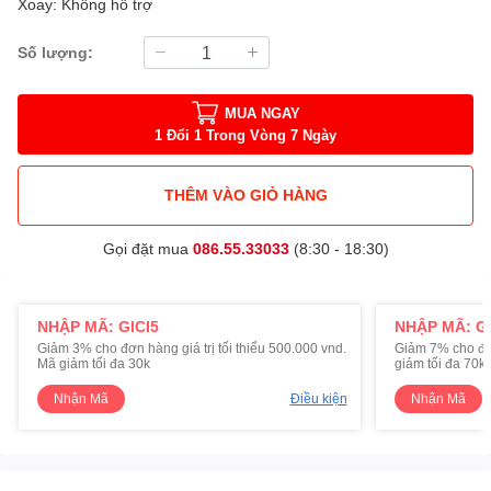
Xoay: Không hỗ trợ
Số lượng:
MUA NGAY
1 Đổi 1 Trong Vòng 7 Ngày
THÊM VÀO GIỎ HÀNG
Gọi đặt mua
086.55.33033
(8:30 - 18:30)
NHẬP MÃ: GICI5
NHẬP MÃ: GI
Giảm 3% cho đơn hàng giá trị tối thiểu 500.000 vnd.
Giảm 7% cho đơn 
Mã giảm tối đa 30k
giảm tối đa 70k
Nhận Mã
Điều kiện
Nhận Mã