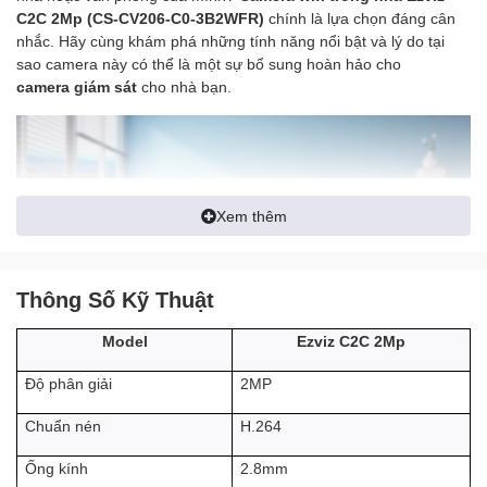
C2C 2Mp (CS-CV206-C0-3B2WFR)
chính là lựa chọn đáng cân
nhắc. Hãy cùng khám phá những tính năng nổi bật và lý do tại
sao camera này có thể là một sự bổ sung hoàn hảo cho
camera giám sát
cho nhà
bạn.
Xem thêm
Thông Số Kỹ Thuật
Ezviz C2C 2Mp
Model
2MP
Độ phân giải
H.264
Chuẩn nén
Camera wifi ngoài trời Ezviz C2C 2Mp
mang đến độ phân giải
2Mp chất lượng, cho hình ảnh sắc nét và chi tiết. Bạn có thể dễ
2.8mm
Ống kính