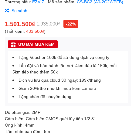
Thương hiệu:
EZVIZ
Mã sản phẩm:
CS-BC2 (A0-2C2WPFB)
So sánh
1.501.500₫
1.935.000₫
-22%
(Tiết kiệm:
433.500₫
)
ƯU ĐÃI MUA KÈM
Tặng Voucher 100k để sử dụng dịch vụ công ty
Lắp đặt và bảo hành tận nơi: 4km đầu là 150k, mỗi
5km tiếp theo thêm 50k
Dịch vụ lưu qua cloud 30 ngày: 199k/tháng
Giảm 20% thẻ nhớ khi mua kèm camera
Tặng chân đế chuyên dụng
Độ phân giải: 2MP
Cảm biến: Cảm biến CMOS quét lũy tiến 1/2.8"
Ống kính: 4mm
Tầm nhìn ban đêm: 5m