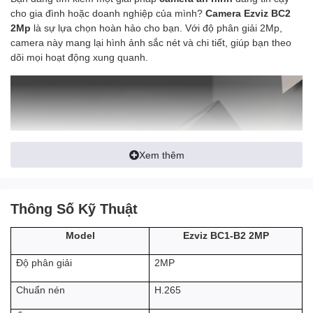
cho gia đình hoặc doanh nghiệp của mình?
Camera Ezviz BC2
2Mp
là sự lựa chọn hoàn hảo cho bạn. Với độ phân giải 2Mp,
camera này mang lại hình ảnh sắc nét và chi tiết, giúp bạn theo
dõi mọi hoạt động xung quanh.
Xem thêm
Thông Số Kỹ Thuật
Ezviz BC1-B2 2MP
Model
2MP
Độ phân giải
Camera Ezviz BC2
là sản phẩm
camera wifi an ninh chạy bằng
pin
cho ngôi nhà thông minh. Thay thế các
camera nhà thông
H.265
Chuẩn nén
minh
cồng kềnh và không an toàn.
Camera Ezviz BC2
có thiết kế
đẹp với bề ngoài hiện đại và tao nhã, và cực kỳ nhỏ gọn.
BC2
có