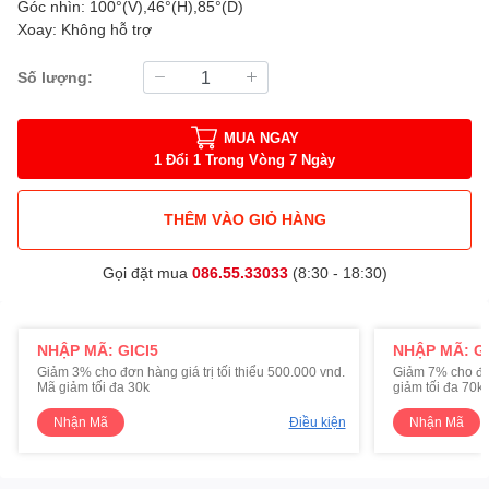
Góc nhìn: 100°(V),46°(H),85°(D)
Xoay: Không hỗ trợ
Số lượng:
MUA NGAY
1 Đổi 1 Trong Vòng 7 Ngày
THÊM VÀO GIỎ HÀNG
Gọi đặt mua
086.55.33033
(8:30 - 18:30)
NHẬP MÃ: GICI5
NHẬP MÃ: GI
Giảm 3% cho đơn hàng giá trị tối thiểu 500.000 vnd.
Giảm 7% cho đơn 
Mã giảm tối đa 30k
giảm tối đa 70k
Nhận Mã
Điều kiện
Nhận Mã