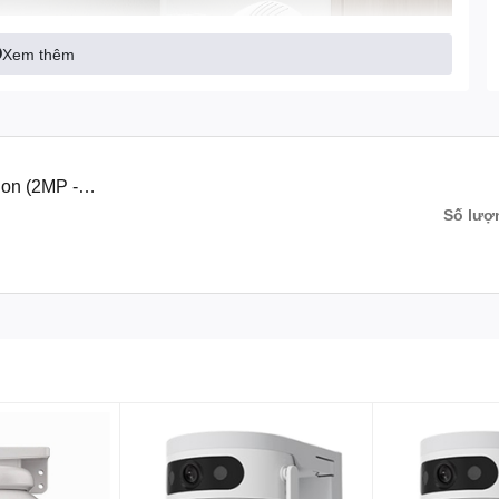
Xem thêm
on (2MP -
Số lượ
mAh)
là một giải pháp
camera an ninh không dây
và tiện lợi
ải 2Mp và pin dung lượng cao 12.900 mAh, camera này mang lại
thể dễ dàng cài đặt và quản lý từ xa thông qua kết nối wifi và
 hợp tính năng hồng ngoại, đàm thoại hai chiều và báo động khi
bạn giám sát suốt ngày đêm. Bạn cũng có thể lưu trữ và xem lại
rữ đám mây của camera này.
 an tâm sử dụng quanh năm