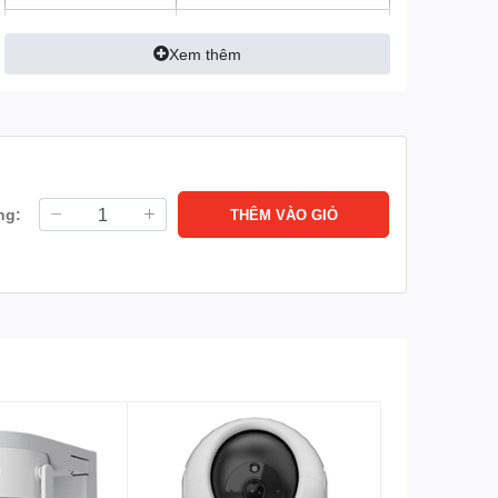
Tầm nhìn ban đêm
Tầm xa hồng ngoại 10m
với công nghệ hồng ngoại
Xem thêm
thông minh
Cảm biến hình ảnh
1/3” CMOS
Lưu trữ
Hỗ trợ tối đa thẻ
nhớ MicroSD 256GB
Lưu trữ đám mây EZVIZ
ng:
THÊM VÀO GIỎ
(tùy chọn)
Loa, mic (Đàm thoại 2
Tích hợp
chiều)
Không
Hỗ trợ xoay
Mạng
Wifi: Tích hợp Wifi 6
(2.4GHz)
Có
Onvif
Phát hiện chuyển động
Tính năng
thông minh.