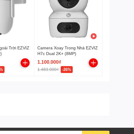
Còi báo động tích hợp.
Chống nước, chống
IP65
phá hoại
Nguồn
DC5V 2A, điện năng tiêu
thụ <5W
oài Trời EZVIZ
Camera Xoay Trong Nhà EZVIZ
)
H7c Dual 2K+ (8MP)
1.100.000₫
1.483.000₫
1%
-26%