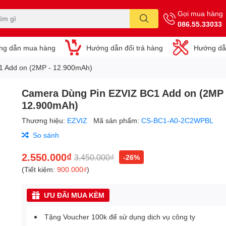
Gọi mua hàng
086.55.33033
ng dẫn mua hàng
Hướng dẫn đổi trả hàng
Hướng dẫ
1 Add on (2MP - 12.900mAh)
Camera Dùng Pin EZVIZ BC1 Add on (2MP 
12.900mAh)
Thương hiệu:
EZVIZ
Mã sản phẩm:
CS-BC1-A0-2C2WPBL
So sánh
2.550.000₫
3.450.000₫
-26%
(Tiết kiệm:
900.000₫
)
ƯU ĐÃI MUA KÈM
Tặng Voucher 100k để sử dụng dịch vụ công ty