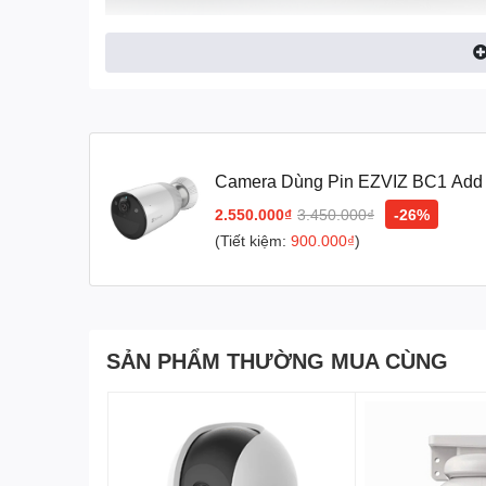
Camera Dùng Pin EZVIZ BC1 Add 
12.900mAh)
2.550.000₫
3.450.000₫
-26%
(Tiết kiệm:
900.000₫
)
Camera dùng pin Ezviz BC1 Add on (2MP - 12.900 
cho ngôi nhà hoặc văn phòng của bạn. Với độ phân gi
SẢN PHẨM THƯỜNG MUA CÙNG
hình ảnh sắc nét và khả năng hoạt động lâu dài. Bạn có 
ứng dụng di động.
Camera Ezviz BC1 Add on
còn tích
có chuyển động, giúp tăng cường an ninh và cho phép 
các video quan trọng từ xa thông qua tính năng lưu t
Tuổi thọ pin siêu dài để bạn