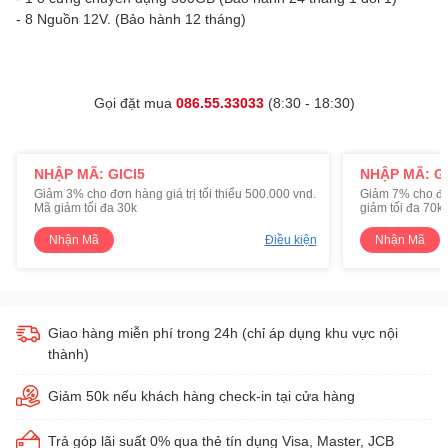
- 8 Nguồn 12V. (Bảo hành 12 tháng)
Gọi đặt mua
086.55.33033
(8:30 - 18:30)
NHẬP MÃ: GICI5
NHẬP MÃ: GI
Giảm 3% cho đơn hàng giá trị tối thiểu 500.000 vnd.
Giảm 7% cho đơn 
Mã giảm tối đa 30k
giảm tối đa 70k
Nhận Mã
Điều kiện
Nhận Mã
Giao hàng miễn phí trong 24h (chỉ áp dụng khu vực nội
thành)
Giảm 50k nếu khách hàng check-in tại cửa hàng
Trả góp lãi suất 0% qua thẻ tín dụng Visa, Master, JCB