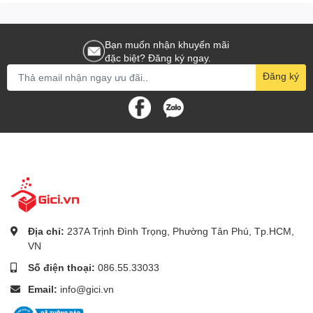
Hỗ trợ ổ cứng chính hãng Seagate:
Bạn muốn nhận khuyến mãi
đặc biệt? Đăng ký ngay.
Đăng ký
Địa chỉ:
237A Trịnh Đình Trọng, Phường Tân Phú, Tp.HCM,
VN
Số điện thoại:
086.55.33033
Email:
info@gici.vn