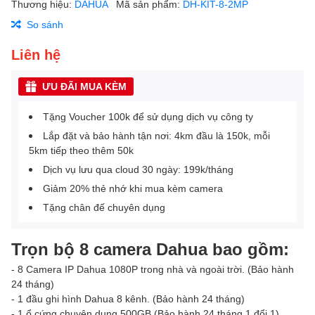
Thương hiệu:
DAHUA
Mã sản phẩm:
DH-KIT-8-2MP
So sánh
Liên hệ
ƯU ĐÃI MUA KÈM
Tặng Voucher 100k để sử dụng dịch vụ công ty
Lắp đặt và bảo hành tận nơi: 4km đầu là 150k, mỗi
5km tiếp theo thêm 50k
Dịch vụ lưu qua cloud 30 ngày: 199k/tháng
Giảm 20% thẻ nhớ khi mua kèm camera
Tặng chân đế chuyên dụng
Trọn bộ 8 camera Dahua bao gồm:
- 8 Camera IP Dahua 1080P trong nhà và ngoài trời. (Bảo hành
24 tháng)
- 1 đầu ghi hình Dahua 8 kênh. (Bảo hành 24 tháng)
- 1 ổ cứng chuyên dụng 500GB (Bảo hành 24 tháng 1 đổi 1)