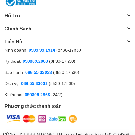
Hỗ Trợ
Chính Sách
Liên Hệ
Kinh doanh:
0909.99.1914
(8h30-17h30)
Kỹ thuật:
090809.2868
(8h30-17h30)
Bảo hành:
086.55.33033
(8h30-17h30)
Dịch vụ:
086.55.33033
(8h30-17h30)
Khiếu nại:
090809.2868
(24/7)
Phương thức thanh toán
CÔNG TY TNHH MTV GICI | Đăng ký kinh doanh số: 0317179268 |
0