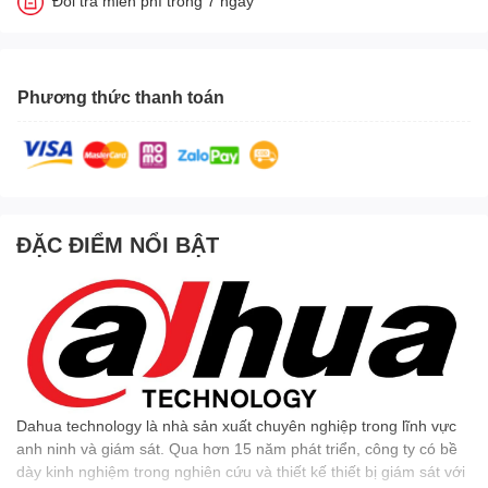
Đổi trả miễn phí trong 7 ngày
Phương thức thanh toán
ĐẶC ĐIỂM NỔI BẬT
Dahua technology là nhà sản xuất chuyên nghiệp trong lĩnh vực
anh ninh và giám sát. Qua hơn 15 năm phát triển, công ty có bề
dày kinh nghiệm trong nghiên cứu và thiết kế thiết bị giám sát với