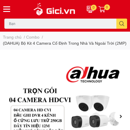
0
0
Trang chủ
/
Combo
/
(DAHUA) Bộ Kit 4 Camera Cố Định Trong Nhà Và Ngoài Trời (2MP)