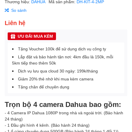
Thương hiệu:
DAHUA
Mã sản phẩm:
DH-KIT-4-2MP
So sánh
Liên hệ
ƯU ĐÃI MUA KÈM
Tặng Voucher 100k để sử dụng dịch vụ công ty
Lắp đặt và bảo hành tận nơi: 4km đầu là 150k, mỗi
5km tiếp theo thêm 50k
Dịch vụ lưu qua cloud 30 ngày: 199k/tháng
Giảm 20% thẻ nhớ khi mua kèm camera
Tặng chân đế chuyên dụng
Trọn bộ 4 camera Dahua bao gồm:
- 4 Camera IP Dahua 1080P trong nhà và ngoài trời. (Bảo hành
24 tháng)
- 1 Đầu ghi hình 4 kênh. (Bảo hành 24 tháng)
- 1 ổ cứng chuyên dụng 500GB (Bảo hành 24 tháng 1 đổi 1))