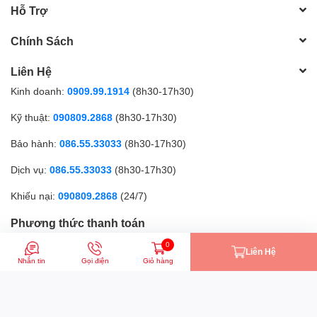
Hỗ Trợ
Chính Sách
Liên Hệ
Kinh doanh:
0909.99.1914
(8h30-17h30)
Kỹ thuật:
090809.2868
(8h30-17h30)
Bảo hành:
086.55.33033
(8h30-17h30)
Dịch vụ:
086.55.33033
(8h30-17h30)
Khiếu nại:
090809.2868
(24/7)
Phương thức thanh toán
0
Liên Hệ
Nhắn tin
Gọi điện
Giỏ hàng
CÔNG TY TNHH MTV GICI | Đăng ký kinh doanh số: 0317179268 |
Cung cấp bởi
Sapo