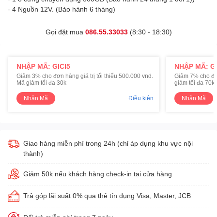
- 4 Nguồn 12V. (Bảo hành 6 tháng)
Gọi đặt mua
086.55.33033
(8:30 - 18:30)
NHẬP MÃ: GICI5
NHẬP MÃ: GI
Giảm 3% cho đơn hàng giá trị tối thiểu 500.000 vnd.
Giảm 7% cho đơn 
Mã giảm tối đa 30k
giảm tối đa 70k
Nhận Mã
Điều kiện
Nhận Mã
Giao hàng miễn phí trong 24h (chỉ áp dụng khu vực nội
thành)
Giảm 50k nếu khách hàng check-in tại cửa hàng
Trả góp lãi suất 0% qua thẻ tín dụng Visa, Master, JCB