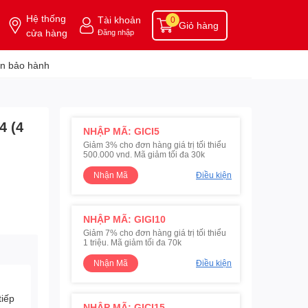
Hệ thống
Tài khoản
0
Giỏ hàng
cửa hàng
Đăng nhập
n bảo hành
4 (4
NHẬP MÃ: GICI5
Giảm 3% cho đơn hàng giá trị tối thiểu
500.000 vnd. Mã giảm tối đa 30k
Nhận Mã
Điều kiện
NHẬP MÃ: GIGI10
Giảm 7% cho đơn hàng giá trị tối thiểu
1 triệu. Mã giảm tối đa 70k
Nhận Mã
Điều kiện
tiếp
NHẬP MÃ: GICI15