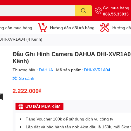
Gọi mua hàng
086.55.33033
ng dẫn mua hàng
Hướng dẫn đổi trả hàng
Hướng dẫ
DHI-XVR1A04 (4 Kênh)
Đầu Ghi Hình Camera DAHUA DHI-XVR1A0
Kênh)
Thương hiệu:
DAHUA
Mã sản phẩm:
DHI-XVR1A04
So sánh
2.222.000₫
ƯU ĐÃI MUA KÈM
Tặng Voucher 100k để sử dụng dịch vụ công ty
Lắp đặt và bảo hành tận nơi: 4km đầu là 150k, mỗi 5km 