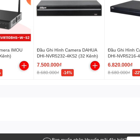
amera IMOU
Đầu Ghi Hình Camera DAHUA
Đầu Ghi Hình 
 Kênh)
DHI-NVR5232-4KS2 (32 Kênh)
DHI-NVR5216-4
Nhận diện khuô
7.500.000₫
6.820.000₫
8.680.000₫
8.680.000₫
%
-14%
-2
Bạn muốn nhận khuyến mãi đặc biệt?