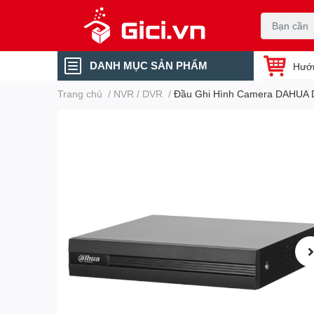
DANH MỤC SẢN PHẨM
Hướ
Trang chủ
/
NVR / DVR
/
Đầu Ghi Hình Camera DAHUA 