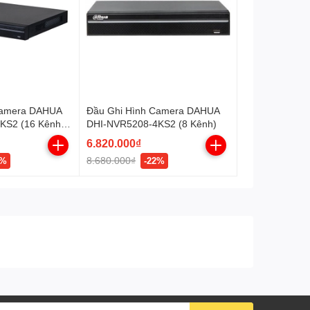
khoản kết nối.
Điện áp
DC 12V/1.5A
Kích thước
197mm×192mm×41mm
Trọng lượng
1.0kg
Giao thức
P2P, ĐNS: Miễn phí 1 host
Camera DAHUA
Đầu Ghi Hình Camera DAHUA
chính hãng
KS2 (16 Kênh -
DHI-NVR5208-4KS2 (8 Kênh)
n mặt)
6.820.000₫
8.680.000₫
2%
-22%