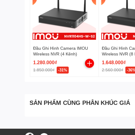
– Chất liệu kim loại
– Điện áp DC 12V/1.5A công suất không ổ cứng 10W
– Môi trường làm việc -10 ~ 55 độ C
– Kích thước 197mm×192mm×41mm
– Trọng lượng không ổ cứng 1KG
– Sản xuất tại Trung Quốc
– Bảo hành: 24 tháng
Đầu Ghi Hình Camera IMOU
Đầu Ghi Hình C
Wireless NVR (4 Kênh)
Wireless NVR (8
1.280.000₫
1.648.000₫
1.850.000₫
2.560.000₫
-31%
-36
SẢN PHẨM CÙNG PHÂN KHÚC GIÁ