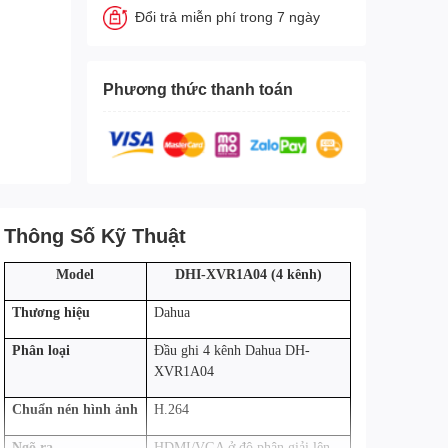
Đổi trả miễn phí trong 7 ngày
Phương thức thanh toán
Thông Số Kỹ Thuật
Model
DHI-XVR1A04 (4 kênh)
Thương hiệu
Dahua
Phân loại
Đầu ghi 4 kênh Dahua DH-
XVR1A04
Chuẩn nén hình ảnh
H.264
Ngõ ra
HDMI/VGA ở độ phân giải lên