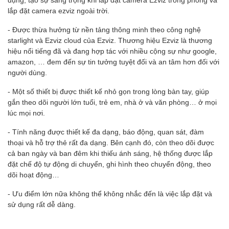
lắp đặt camera ezviz ngoài trời.
- Được thừa hưởng từ nền tảng thông minh theo công nghệ
starlight và Ezviz cloud của Ezviz. Thương hiệu Ezviz là thương
hiệu nổi tiếng đã và đang hợp tác với nhiều cộng sự như google,
amazon, … đem đến sự tin tưởng tuyệt đối và an tâm hơn đối với
người dùng.
- Một số thiết bị được thiết kế nhỏ gọn trong lòng bàn tay, giúp
gắn theo dõi người lớn tuổi, trẻ em, nhà ở và văn phòng… ở mọi
lúc mọi nơi.
- Tính năng được thiết kế đa dạng, báo động, quan sát, đàm
thoại và hỗ trợ thẻ rất đa dạng. Bên cạnh đó, còn theo dõi được
cả ban ngày và ban đêm khi thiếu ánh sáng, hệ thống được lắp
đặt chế độ tự động di chuyển, ghi hình theo chuyển động, theo
dõi hoạt động…
- Ưu điểm lớn nữa không thể không nhắc đến là việc lắp đặt và
sử dụng rất dễ dàng.