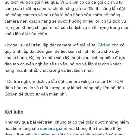
ưu dịch vụ trọn gói hiệu quả. Vì Gici.vn có đủ ba gói dịch vụ từ
cung cấp thiết bị camera chính hãng giá rẻ đến thi công lắp đặt
hệ thống camera và sau này là bảo hành sửa chữa hệ thống
camera nên khách hàng sẽ được hưởng nhiều lợi ích từ dịch vụ
trọn gói. Không chỉ giá rẻ mà còn là dịch vụ chất lượng trong mọi
khâu lắp đặt sửa chữa.
- Ngoài ưu đãi trên, lắp đặt camera wifi giá rẻ tại
Gici.vn
còn có
quy trình lắp đặt đơn giản để tiết kiệm chi phí tối ưu cho quý
khách hàng. Đội ngũ nhân viên kỹ thuật giàu kinh nghiệm được
đào tạo chuyên nghiệp sẽ tư vấn, hỗ trợ và lắp đặt cho khách
hàng nhanh nhất, chất lượng và tiết kiệm nhất.
- Để trải nghiệm dịch vụ lắp đặt camera wifi giá rẻ tại TP. HCM
đảm bảo uy tín và chất lượng, quý khách hàng hãy liên hệ đến
Gici.vn để được tư vấn miễn phí.
Kết luận
Như vậy qua bài viết trên, chúng ta có thể thấy được những hiểm
họa tiềm tàng của
camera giá rẻ
mà không thể trực tiếp thấy
được. Bạn hãy là những người tiêu dùng thông thái và sử dụng