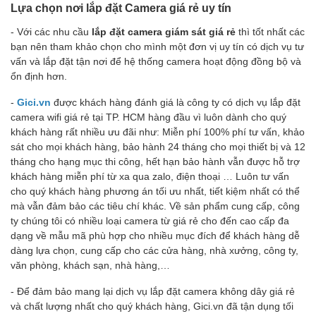
Lựa chọn nơi lắp đặt Camera giá rẻ uy tín
- Với các nhu cầu
lắp đặt camera giám sát giá rẻ
thì tốt nhất các
bạn nên tham khảo chọn cho mình một đơn vị uy tín có dịch vụ tư
vấn và lắp đặt tận nơi để hệ thống camera hoạt động đồng bộ và
ổn định hơn.
-
Gici.vn
được khách hàng đánh giá là công ty có dịch vụ lắp đặt
camera wifi giá rẻ tại TP. HCM hàng đầu vì luôn dành cho quý
khách hàng rất nhiều ưu đãi như: Miễn phí 100% phí tư vấn, khảo
sát cho mọi khách hàng, bảo hành 24 tháng cho mọi thiết bị và 12
tháng cho hạng mục thi công, hết hạn bảo hành vẫn được hỗ trợ
khách hàng miễn phí từ xa qua zalo, điện thoại … Luôn tư vấn
cho quý khách hàng phương án tối ưu nhất, tiết kiệm nhất có thể
mà vẫn đảm bảo các tiêu chí khác. Về sản phẩm cung cấp, công
ty chúng tôi có nhiều loại camera từ giá rẻ cho đến cao cấp đa
dạng về mẫu mã phù hợp cho nhiều mục đích để khách hàng dễ
dàng lựa chọn, cung cấp cho các cửa hàng, nhà xưởng, công ty,
văn phòng, khách sạn, nhà hàng,…
- Để đảm bảo mang lại dịch vụ lắp đặt camera không dây giá rẻ
và chất lượng nhất cho quý khách hàng, Gici.vn đã tận dụng tối