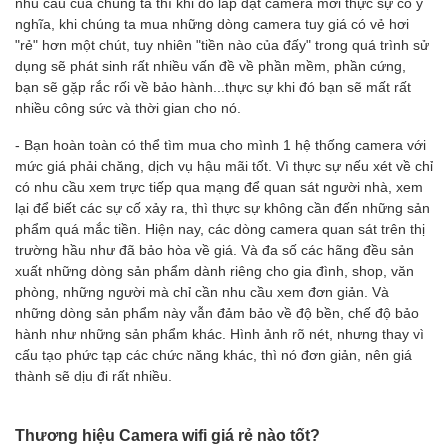
nhu cầu của chúng ta thì khi đó lắp đặt camera mới thực sự có ý
nghĩa, khi chúng ta mua những dòng camera tuy giá có vẻ hơi
"rẻ" hơn một chút, tuy nhiên "tiền nào của đấy" trong quá trình sử
dụng sẽ phát sinh rất nhiều vấn đề về phần mềm, phần cứng,
bạn sẽ gặp rắc rối về bảo hành...thực sự khi đó bạn sẽ mất rất
nhiều công sức và thời gian cho nó.
- Bạn hoàn toàn có thể tìm mua cho mình 1 hệ thống camera với
mức giá phải chăng, dịch vụ hậu mãi tốt. Vì thực sự nếu xét về chỉ
có nhu cầu xem trực tiếp qua mạng để quan sát người nhà, xem
lại để biết các sự cố xảy ra, thì thực sự không cần đến những sản
phẩm quá mắc tiền. Hiện nay, các dòng camera quan sát trên thị
trường hầu như đã bảo hòa về giá. Và đa số các hãng đều sản
xuất những dòng sản phẩm dành riêng cho gia đình, shop, văn
phòng, những người mà chỉ cần nhu cầu xem đơn giản. Và
những dòng sản phẩm này vẫn đảm bảo về độ bền, chế độ bảo
hành như những sản phẩm khác. Hình ảnh rõ nét, nhưng thay vì
cấu tạo phức tạp các chức năng khác, thì nó đơn giản, nên giá
thành sẽ dịu đi rất nhiều.
Thương hiệu Camera wifi giá rẻ nào tốt?