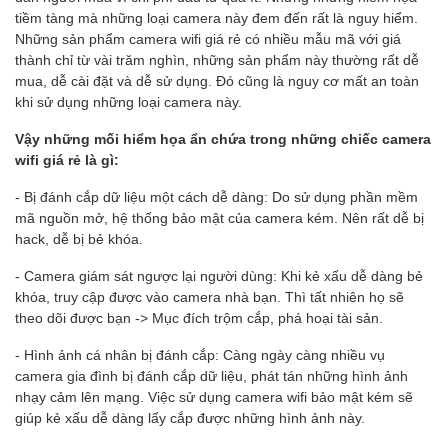
tiềm tàng mà những loại camera này đem đến rất là nguy hiểm.
Những sản phẩm camera wifi giá rẻ có nhiều mẫu mã với giá
thành chỉ từ vài trăm nghìn, những sản phẩm này thường rất dễ
mua, dễ cài đặt và dễ sử dụng. Đó cũng là nguy cơ mất an toàn
khi sử dụng những loại camera này.
Vậy những mối hiểm họa ẩn chứa trong những chiếc camera
wifi giá rẻ là gì:
- Bị đánh cắp dữ liệu một cách dễ dàng: Do sử dụng phần mềm
mã nguồn mở, hệ thống bảo mật của camera kém. Nên rất dễ bị
hack, dễ bị bẻ khóa.
- Camera giám sát ngược lại người dùng: Khi kẻ xấu dễ dàng bẻ
khóa, truy cập được vào camera nhà bạn. Thì tất nhiên họ sẽ
theo dõi được bạn -> Mục đích trộm cắp, phá hoại tài sản.
- Hình ảnh cá nhân bị đánh cắp: Càng ngày càng nhiều vụ
camera gia đình bị đánh cắp dữ liệu, phát tán những hình ảnh
nhạy cảm lên mạng. Việc sử dụng camera wifi bảo mật kém sẽ
giúp kẻ xấu dễ dàng lấy cắp được những hình ảnh này.