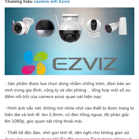
Thương hiệu
camera wifi Ezviz
- Sản phẩm được lựa chọn dùng nhằm chống trộm, đảm bảo an
ninh trong gia đình, công ty và văn phòng… tổng hợp một số ưu
điểm nổi trội của camera ezviz quan sát hiện nay:
- Hình ảnh sắc nét, không mờ nhòe nhờ vào thiết bị được trang bị
hiện đại và tinh tế: len 2.8mm, có đèn hồng ngoại, độ phân giải
lên 1080p, góc quan sát rộng thoải mái.
- Thiết kế độc đáo, nhỏ gọn tinh tế, tiện nghi cho không gian sử
dụng, tạo sự sang trọng khi lắp đặt camera Ezviz trong phòng và