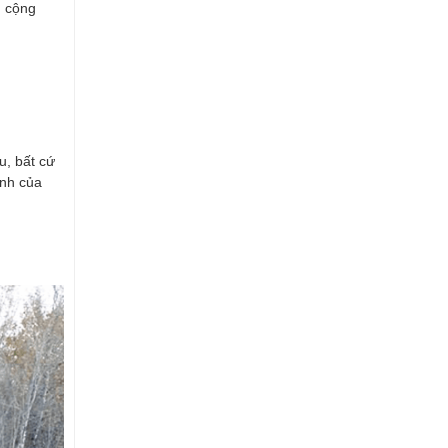
m cộng
, bất cứ
̀nh của