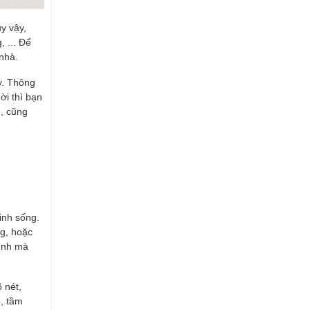
y vậy,
 ... Để
nhà.
ày. Thông
̀i thì bạn
, cũng
inh sống.
ng, hoặc
đình mà
 nét,
, tầm