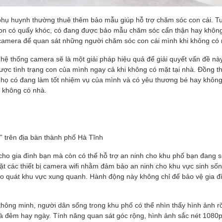
 phụ huynh thường thuê thêm bảo mẫu giúp hỗ trợ chăm sóc con cái. Tu
con có quấy khóc, có đang được bảo mẫu chăm sóc cẩn thận hay không,
 camera để quan sát những người chăm sóc con cái mình khi không có 
hì hệ thống camera sẽ là một giải pháp hiệu quả để giải quyết vấn đề n
ược tình trạng con của mình ngay cả khi không có mặt tại nhà. Đồng thơ
họ có đang làm tốt nhiệm vụ của mình và có yêu thương bé hay không
i không có nhà.
cho gia đình bạn mà còn có thể hỗ trợ an ninh cho khu phố bạn đang s
t các thiết bị camera wifi nhằm đảm bảo an ninh cho khu vực sinh số
bao quát khu vực xung quanh. Hành động này không chỉ để bảo vệ gia 
hông minh, người dân sống trong khu phố có thể nhìn thấy hình ảnh rõ
à đêm hay ngày. Tính năng quan sát góc rộng, hình ảnh sắc nét 1080p