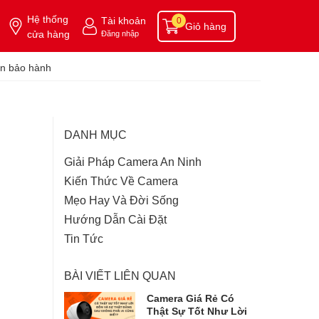
Hệ thống
Tài khoản
0
Giỏ hàng
cửa hàng
Đăng nhập
n bảo hành
DANH MỤC
Giải Pháp Camera An Ninh
Kiến Thức Về Camera
Mẹo Hay Và Đời Sống
Hướng Dẫn Cài Đặt
Tin Tức
BÀI VIẾT LIÊN QUAN
Camera Giá Rẻ Có
Thật Sự Tốt Như Lời