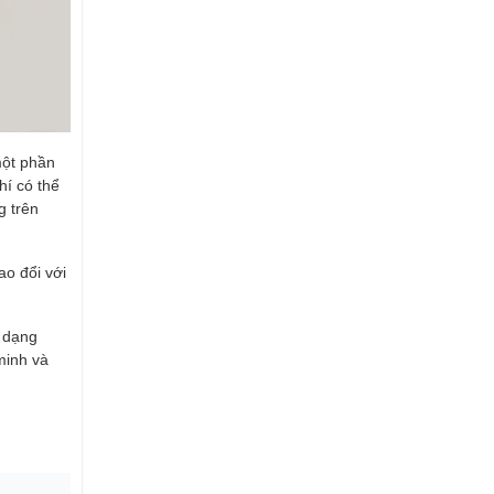
một phần
hí có thể
g trên
ao đổi với
a dạng
minh và