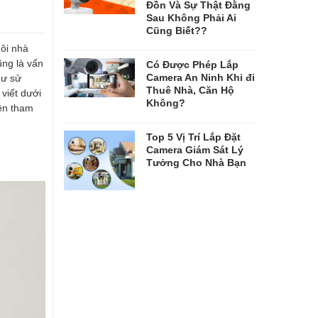
Đồn Và Sự Thật Đằng
Sau Không Phải Ai
Cũng Biết??
gôi nhà
ũng là vấn
Có Được Phép Lắp
Camera An Ninh Khi đi
hư sử
Thuê Nhà, Căn Hộ
iết dưới
Không?
 nên tham
Top 5 Vị Trí Lắp Đặt
Camera Giám Sát Lý
Tưởng Cho Nhà Bạn