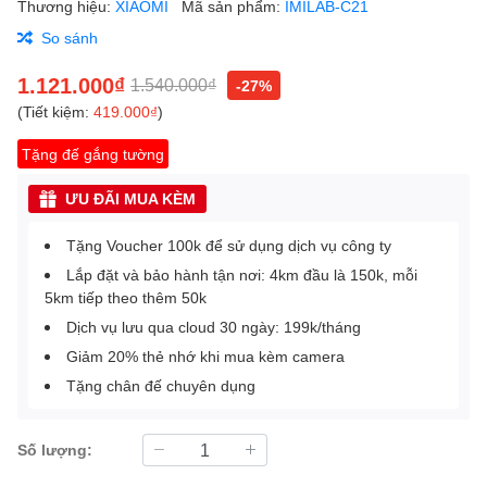
Thương hiệu:
XIAOMI
Mã sản phẩm:
IMILAB-C21
So sánh
1.121.000₫
1.540.000₫
-27%
(Tiết kiệm:
419.000₫
)
Tặng đế gắng tường
ƯU ĐÃI MUA KÈM
Tặng Voucher 100k để sử dụng dịch vụ công ty
Lắp đặt và bảo hành tận nơi: 4km đầu là 150k, mỗi
5km tiếp theo thêm 50k
Dịch vụ lưu qua cloud 30 ngày: 199k/tháng
Giảm 20% thẻ nhớ khi mua kèm camera
Tặng chân đế chuyên dụng
Số lượng: