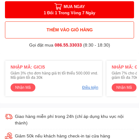
MUA NGAY
1 Đổi 1 Trong Vòng 7 Ngày
THÊM VÀO GIỎ HÀNG
Gọi đặt mua
086.55.33033
(8:30 - 18:30)
NHẬP MÃ: GICI5
NHẬP MÃ: GI
Giảm 3% cho đơn hàng giá trị tối thiểu 500.000 vnd.
Giảm 7% cho đơn 
Mã giảm tối đa 30k
giảm tối đa 70k
Nhận Mã
Điều kiện
Nhận Mã
Giao hàng miễn phí trong 24h (chỉ áp dụng khu vực nội
thành)
Giảm 50k nếu khách hàng check-in tại cửa hàng