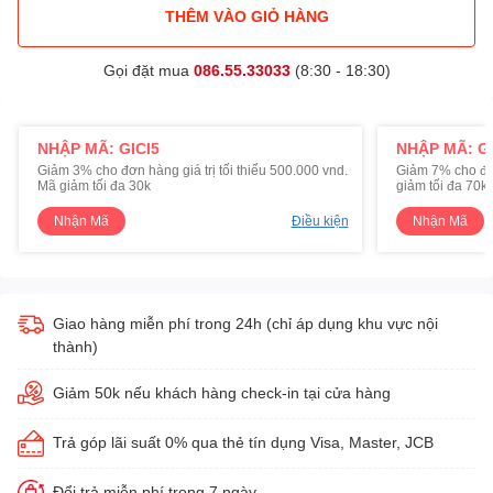
THÊM VÀO GIỎ HÀNG
Gọi đặt mua
086.55.33033
(8:30 - 18:30)
NHẬP MÃ: GICI5
NHẬP MÃ: GI
Giảm 3% cho đơn hàng giá trị tối thiểu 500.000 vnd.
Giảm 7% cho đơn 
Mã giảm tối đa 30k
giảm tối đa 70k
Nhận Mã
Điều kiện
Nhận Mã
Giao hàng miễn phí trong 24h (chỉ áp dụng khu vực nội
thành)
Giảm 50k nếu khách hàng check-in tại cửa hàng
Trả góp lãi suất 0% qua thẻ tín dụng Visa, Master, JCB
Đổi trả miễn phí trong 7 ngày