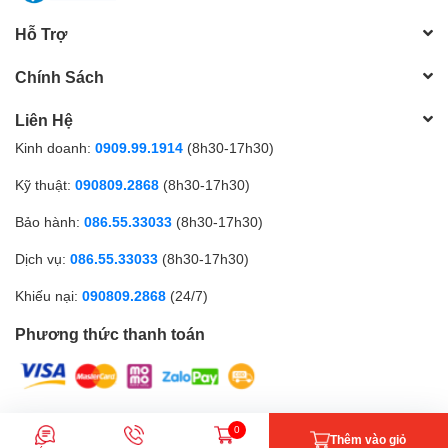
Hỗ Trợ
Chính Sách
Liên Hệ
Kinh doanh:
0909.99.1914
(8h30-17h30)
Kỹ thuật:
090809.2868
(8h30-17h30)
Bảo hành:
086.55.33033
(8h30-17h30)
Dịch vụ:
086.55.33033
(8h30-17h30)
Khiếu nại:
090809.2868
(24/7)
Phương thức thanh toán
CÔNG TY TNHH MTV GICI | Đăng ký kinh doanh số: 0317179268 |
0
Thêm vào giỏ