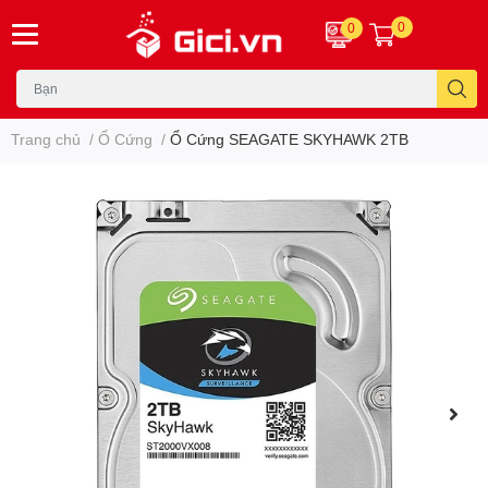
0
0
Trang chủ
/
Ổ Cứng
/
Ổ Cứng SEAGATE SKYHAWK 2TB