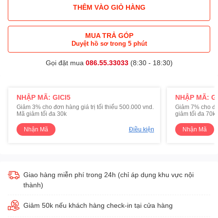
THÊM VÀO GIỎ HÀNG
MUA TRẢ GÓP
Duyệt hồ sơ trong 5 phút
Gọi đặt mua
086.55.33033
(8:30 - 18:30)
NHẬP MÃ: GICI5
NHẬP MÃ: GI
Giảm 3% cho đơn hàng giá trị tối thiểu 500.000 vnd.
Giảm 7% cho đơn 
Mã giảm tối đa 30k
giảm tối đa 70k
Nhận Mã
Điều kiện
Nhận Mã
Giao hàng miễn phí trong 24h (chỉ áp dụng khu vực nội
thành)
Giảm 50k nếu khách hàng check-in tại cửa hàng