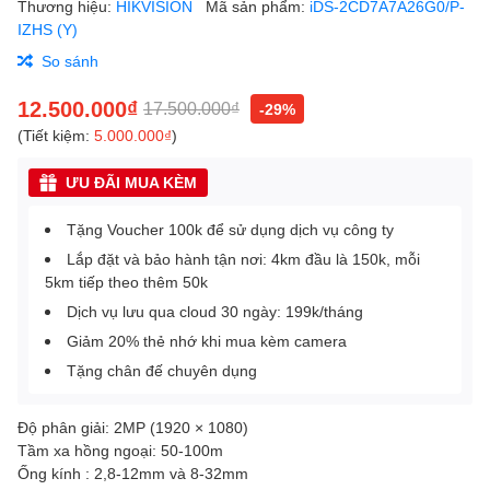
Thương hiệu:
HIKVISION
Mã sản phẩm:
iDS-2CD7A7A26G0/P-
IZHS (Y)
So sánh
12.500.000₫
17.500.000₫
-29%
(Tiết kiệm:
5.000.000₫
)
ƯU ĐÃI MUA KÈM
Tặng Voucher 100k để sử dụng dịch vụ công ty
Lắp đặt và bảo hành tận nơi: 4km đầu là 150k, mỗi
5km tiếp theo thêm 50k
Dịch vụ lưu qua cloud 30 ngày: 199k/tháng
Giảm 20% thẻ nhớ khi mua kèm camera
Tặng chân đế chuyên dụng
Độ phân giải: 2MP (1920 × 1080)
Tầm xa hồng ngoại: 50-100m
Ống kính : 2,8-12mm và 8-32mm