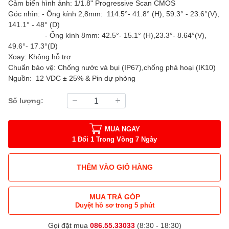
Cảm biến hình ảnh: 1/1.8" Progressive Scan CMOS
Góc nhìn: - Ống kính 2,8mm: 114.5°- 41.8° (H), 59.3° - 23.6°(V),
141.1° - 48° (D)
- Ống kính 8mm: 42.5°- 15.1° (H),23.3°- 8.64°(V),
49.6°- 17.3°(D)
Xoay: Không hỗ trợ
Chuẩn bảo vệ: Chống nước và bụi (IP67),chống phá hoại (IK10)
Nguồn: 12 VDC ± 25% & Pin dự phòng
Số lượng:
MUA NGAY
1 Đổi 1 Trong Vòng 7 Ngày
THÊM VÀO GIỎ HÀNG
MUA TRẢ GÓP
Duyệt hồ sơ trong 5 phút
Gọi đặt mua
086.55.33033
(8:30 - 18:30)