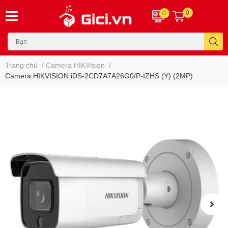
0
0
Trang chủ
/
Camera HIKVision
/
Camera HIKVISION iDS-2CD7A7A26G0/P-IZHS (Y) (2MP)