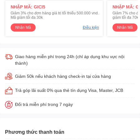
NHẬP MÃ: GICI5
NHẬP MÃ: GI
Giảm 3% cho đơn hàng giá trị tối thiểu 500.000 vnd.
Giảm 7% cho đơn 
Mã giảm tối đa 30k
giảm tối đa 70k
Nhận Mã
Điều kiện
Nhận Mã
Giao hàng miễn phí trong 24h (chỉ áp dụng khu vực nội
thành)
Giảm 50k nếu khách hàng check-in tại cửa hàng
Trả góp lãi suất 0% qua thẻ tín dụng Visa, Master, JCB
Đổi trả miễn phí trong 7 ngày
Phương thức thanh toán