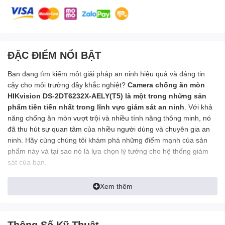
ĐẶC ĐIỂM NỔI BẬT
Bạn đang tìm kiếm một giải pháp an ninh hiệu quả và đáng tin
cậy cho môi trường đầy khắc nghiệt?
Camera chống ăn mòn
HIKvision DS-2DT6232X-AELY(T5) là một trong những sản
phẩm tiên tiến nhất trong lĩnh vực giám sát an ninh
. Với khả
năng chống ăn mòn vượt trội và nhiều tính năng thông minh, nó
đã thu hút sự quan tâm của nhiều người dùng và chuyên gia an
ninh. Hãy cùng chúng tôi khám phá những điểm mạnh của sản
phẩm này và tại sao nó là lựa chọn lý tưởng cho hệ thống giám
sát của bạn.
Xem thêm
Camera chống ăn mòn của Hikvision DS-2DT6232X-AELY(T5)
đã chứng minh được giá trị của chúng trong vô số môi
trường biển và các môi trường ăn mòn khác nhau
. Thiết bị
Thông Số Kỹ Thuật