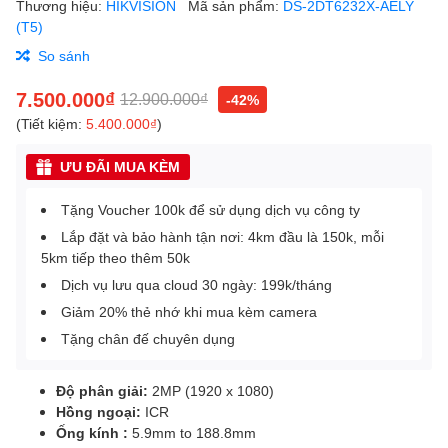
Thương hiệu:
HIKVISION
Mã sản phẩm:
DS-2DT6232X-AELY
(T5)
So sánh
7.500.000₫
12.900.000₫
-42%
(Tiết kiệm:
5.400.000₫
)
ƯU ĐÃI MUA KÈM
Tặng Voucher 100k để sử dụng dịch vụ công ty
Lắp đặt và bảo hành tận nơi: 4km đầu là 150k, mỗi
5km tiếp theo thêm 50k
Dịch vụ lưu qua cloud 30 ngày: 199k/tháng
Giảm 20% thẻ nhớ khi mua kèm camera
Tặng chân đế chuyên dụng
Độ phân giải:
2MP (1920 x 1080)
Hồng ngoại:
ICR
Ống kính :
5.9mm to 188.8mm