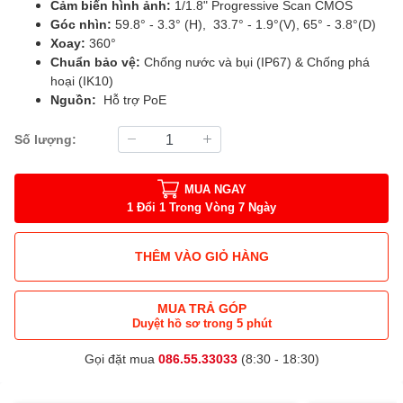
Cảm biến hình ảnh:
1/1.8" Progressive Scan CMOS
Góc nhìn:
59.8° - 3.3° (H), 33.7° - 1.9°(V), 65° - 3.8°(D)
Xoay:
360°
Chuẩn bảo vệ:
Chống nước và bụi (IP67) & Chống phá
hoại (IK10)
Nguồn:
Hỗ trợ PoE
Số lượng:
MUA NGAY
1 Đổi 1 Trong Vòng 7 Ngày
THÊM VÀO GIỎ HÀNG
MUA TRẢ GÓP
Duyệt hồ sơ trong 5 phút
Gọi đặt mua
086.55.33033
(8:30 - 18:30)