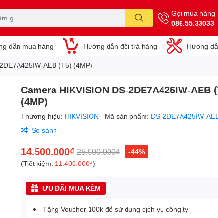
Gọi mua hàng
086.55.33033
ng dẫn mua hàng
Hướng dẫn đổi trả hàng
Hướng dẫ
2DE7A425IW-AEB (T5) (4MP)
Camera HIKVISION DS-2DE7A425IW-AEB (
(4MP)
Thương hiệu:
HIKVISION
Mã sản phẩm:
DS-2DE7A425IW-AEB
So sánh
14.500.000₫
25.900.000₫
-44%
(Tiết kiệm:
11.400.000₫
)
ƯU ĐÃI MUA KÈM
Tặng Voucher 100k để sử dụng dịch vụ công ty