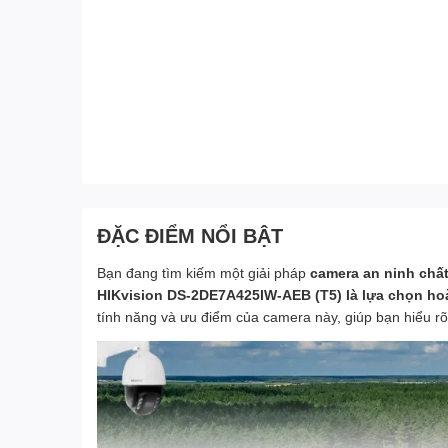
ĐẶC ĐIỂM NỔI BẬT
Bạn đang tìm kiếm một giải pháp
camera an ninh chấ
HIKvision DS-2DE7A425IW-AEB (T5) là lựa chọn ho
tính năng và ưu điểm của camera này, giúp bạn hiểu r