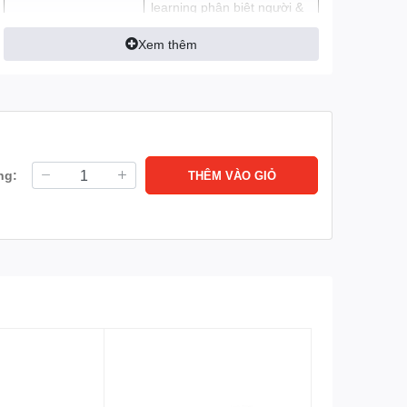
learning phân biệt người &
phương tiện.
Xem thêm
- Tích hợp loa.
- Smart Tracking, auto-
tracking.
Zoom quang học
25x
ng:
THÊM VÀO GIỎ
Zoom số
16x
Face capture
Chụp ảnh lên đến 5 khuôn
mặt cùng lúc.
Hồng ngoại
200m
Hỗ trợ Micro
SD/SDHC/SDXC 256Gb
Alarm
2 inputs, 1 output.
Audio
1 input, 1 uotput.