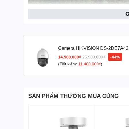
Camera HIKVISION DS-2DE7A425
(4MP)
14.500.000₫
25.900.000₫
-44%
(Tiết kiệm:
11.400.000₫
)
SẢN PHẨM THƯỜNG MUA CÙNG
Camera giám sát DS-2DE7A425IW-AEB (T5) là một s
Progressive Scan CMOS,
mang đến hình ảnh sắc nét v
đêm rõ ràng với khả năng hồng ngoại lên đến 150m.
C
nghệ IP giám sát,
cho phép ghi lại và theo dõi Full HD
với công nghệ H.265+/H.265/H.264+/H.264, camera này c