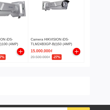
Chống ngược sáng
BLC, HLC, 3D DNR, WDR
120dB, digital defog, chống
rung EIS.
Nguồn
24 VAC, max: 42W
Chế độ bảo hành
24 tháng
ION iDS-
Camera HIKVISION iDS-
)100 (4MP)
TLM24B3GP-B(I)50 (4MP)
15.000.000₫
20.500.000₫
27%
-27%