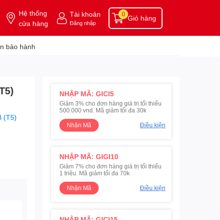
Hệ thống
Tài khoản
0
Giỏ hàng
cửa hàng
Đăng nhập
n bảo hành
T5)
NHẬP MÃ: GICI5
Giảm 3% cho đơn hàng giá trị tối thiểu
500.000 vnd. Mã giảm tối đa 30k
 (T5)
Nhận Mã
Điều kiện
NHẬP MÃ: GIGI10
Giảm 7% cho đơn hàng giá trị tối thiểu
1 triệu. Mã giảm tối đa 70k
Nhận Mã
Điều kiện
NHẬP MÃ: GICI15