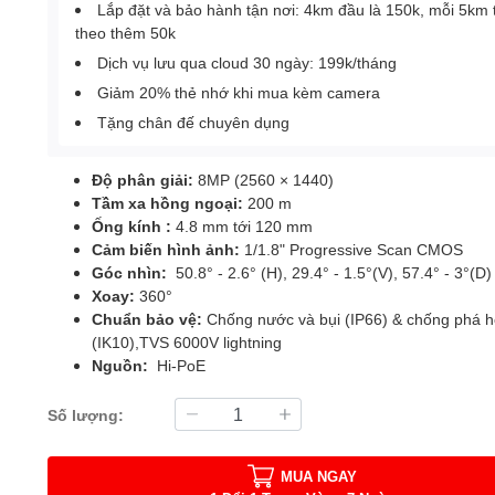
Lắp đặt và bảo hành tận nơi: 4km đầu là 150k, mỗi 5km 
theo thêm 50k
Dịch vụ lưu qua cloud 30 ngày: 199k/tháng
Giảm 20% thẻ nhớ khi mua kèm camera
Tặng chân đế chuyên dụng
Độ phân giải:
8MP (2560 × 1440)
Tầm xa hồng ngoại:
200 m
Ống kính :
4.8 mm tới 120 mm
Cảm biến hình ảnh:
1/1.8" Progressive Scan CMOS
Góc nhìn:
50.8° - 2.6° (H), 29.4° - 1.5°(V), 57.4° - 3°(D)
Xoay:
360°
Chuẩn bảo vệ:
Chống nước và bụi (IP66) & chống phá h
(IK10),TVS 6000V lightning
Nguồn:
Hi-PoE
Số lượng:
MUA NGAY