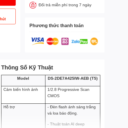
Đổi trả miễn phí trong 7 ngày
phút
Phương thức thanh toán
Thông Số Kỹ Thuật
Model
DS-2DE7A425IW-AEB (T5)
Cảm biến hình ảnh
1/2.8 Progressive Scan
CMOS
Hỗ trợ
- Đèn flash ánh sáng trắng
và loa báo động.
- Thuật toán AI deep