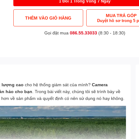
1 Đổi 1 Trong Vòng 7 Ngày
MUA TRẢ GÓP
THÊM VÀO GIỎ HÀNG
Duyệt hồ sơ trong 5 
Gọi đặt mua
086.55.33033
(8:30 - 18:30)
t lượng cao
cho hệ thống giám sát của mình?
Camera
àn hảo cho bạn
. Trong bài viết này, chúng tôi sẽ trình bày về
õ hơn về sản phẩm và quyết định có nên sử dụng nó hay không.