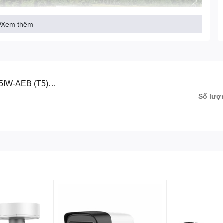
Xem thêm
IW-AEB (T5)
Số lượ
ản phẩm chất lượng cao với công nghệ xử lý hình ảnh
à chi tiết. Đặc biệt, camera này cung cấp hình ảnh xem ban
amera DS-2DE7A425IW-AEB (T5) còn được trang bị công
 1080P, mang đến một trải nghiệm sắc nét và rõ ràng. Đặc biệt,
òn hỗ trợ việc lưu trữ dữ liệu trong thời gian dài hơn, đồng