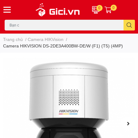
0
0
Trang chủ
/
Camera HIKVision
/
Camera HIKVISION DS-2DE3A400BW-DE/W (F1) (T5) (4MP)