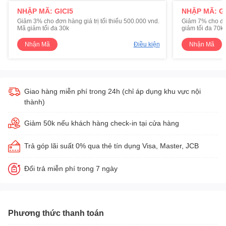
NHẬP MÃ: GICI5
NHẬP MÃ: GI
Giảm 3% cho đơn hàng giá trị tối thiểu 500.000 vnd.
Giảm 7% cho đơn 
Mã giảm tối đa 30k
giảm tối đa 70k
Nhận Mã
Điều kiện
Nhận Mã
Giao hàng miễn phí trong 24h (chỉ áp dụng khu vực nội
thành)
Giảm 50k nếu khách hàng check-in tại cửa hàng
Trả góp lãi suất 0% qua thẻ tín dụng Visa, Master, JCB
Đổi trả miễn phí trong 7 ngày
Phương thức thanh toán