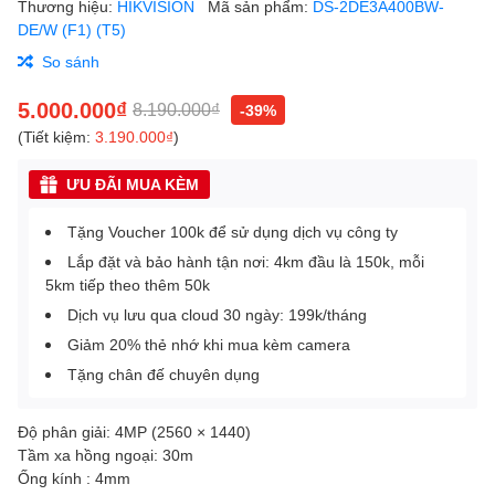
Thương hiệu:
HIKVISION
Mã sản phẩm:
DS-2DE3A400BW-
DE/W (F1) (T5)
So sánh
5.000.000₫
8.190.000₫
-39%
(Tiết kiệm:
3.190.000₫
)
ƯU ĐÃI MUA KÈM
Tặng Voucher 100k để sử dụng dịch vụ công ty
Lắp đặt và bảo hành tận nơi: 4km đầu là 150k, mỗi
5km tiếp theo thêm 50k
Dịch vụ lưu qua cloud 30 ngày: 199k/tháng
Giảm 20% thẻ nhớ khi mua kèm camera
Tặng chân đế chuyên dụng
Độ phân giải: 4MP (2560 × 1440)
Tầm xa hồng ngoại: 30m
Ống kính : 4mm