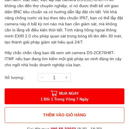
không cần đến thợ chuyên nghiệp, vì nó được thiết kế với giao
diện BNC tiêu chuẩn và có hướng dẫn lắp đặt chi tiết. Với khả
năng chống nước và bụi theo tiêu chuẩn IP67, bạn có thể lắp đặt
camera này ở bất kỳ nơi nào mà bạn cần giám sát, mà không
cần lo lắng về điều kiện thời tiết. Tính năng hồng ngoại thông
minh EXIR 2.0 cho phép quan sát trong bóng tối lên đến 30 mét,
tạo thành giải pháp giám sát hiệu quả 24/7.
Hãy chắc chắn rằng bạn đã xem xét camera DS-2CE76H8T-
ITMF nếu bạn đang tìm kiếm một giải pháp an ninh đáng tin cậy
cho ngôi nhà hoặc doanh nghiệp của bạn.
Số lượng:
MUA NGAY
1 Đổi 1 Trong Vòng 7 Ngày
THÊM VÀO GIỎ HÀNG
Gọi đặt mua
086.55.33033
(8:30 - 18:30)