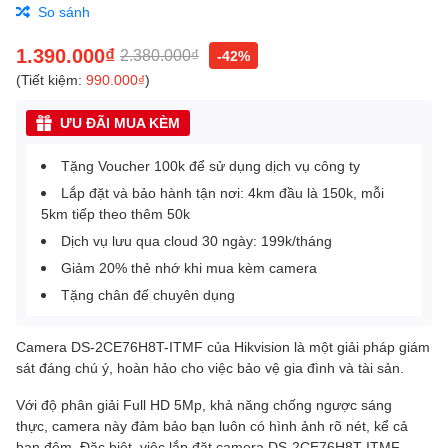
So sánh
1.390.000₫
2.380.000₫
-42%
(Tiết kiệm:
990.000₫
)
ƯU ĐÃI MUA KÈM
Tặng Voucher 100k để sử dụng dịch vụ công ty
Lắp đặt và bảo hành tận nơi: 4km đầu là 150k, mỗi
5km tiếp theo thêm 50k
Dịch vụ lưu qua cloud 30 ngày: 199k/tháng
Giảm 20% thẻ nhớ khi mua kèm camera
Tặng chân đế chuyên dụng
Camera DS-2CE76H8T-ITMF của Hikvision là một giải pháp giám
sát đáng chú ý, hoàn hảo cho việc bảo vệ gia đình và tài sản.
Với độ phân giải Full HD 5Mp, khả năng chống ngược sáng
thực, camera này đảm bảo bạn luôn có hình ảnh rõ nét, kể cả
ban đêm. Đặc biệt, việc lắp đặt camera DS-2CE76H8T-ITMF