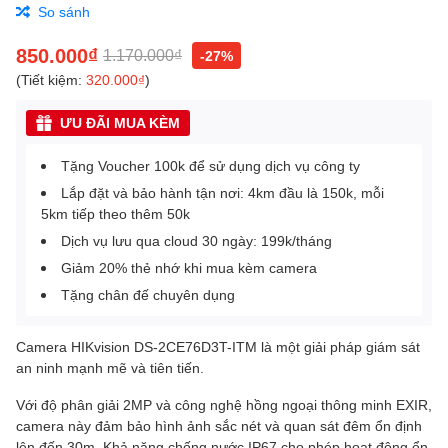
So sánh
850.000₫
1.170.000₫
-27%
(Tiết kiệm:
320.000₫
)
ƯU ĐÃI MUA KÈM
Tặng Voucher 100k để sử dụng dịch vụ công ty
Lắp đặt và bảo hành tận nơi: 4km đầu là 150k, mỗi
5km tiếp theo thêm 50k
Dịch vụ lưu qua cloud 30 ngày: 199k/tháng
Giảm 20% thẻ nhớ khi mua kèm camera
Tặng chân đế chuyên dụng
Camera HIKvision DS-2CE76D3T-ITM là một giải pháp giám sát
an ninh mạnh mẽ và tiên tiến.
Với độ phân giải 2MP và công nghệ hồng ngoại thông minh EXIR,
camera này đảm bảo hình ảnh sắc nét và quan sát đêm ổn định
lên đến 30m. Khả năng chống nước IP67 cho phép hoạt động ổn