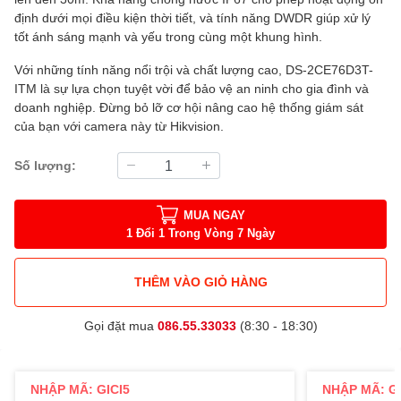
định dưới mọi điều kiện thời tiết, và tính năng DWDR giúp xử lý
tốt ánh sáng mạnh và yếu trong cùng một khung hình.
Với những tính năng nổi trội và chất lượng cao, DS-2CE76D3T-
ITM là sự lựa chọn tuyệt vời để bảo vệ an ninh cho gia đình và
doanh nghiệp. Đừng bỏ lỡ cơ hội nâng cao hệ thống giám sát
của bạn với camera này từ Hikvision.
Số lượng:
MUA NGAY
1 Đổi 1 Trong Vòng 7 Ngày
THÊM VÀO GIỎ HÀNG
Gọi đặt mua
086.55.33033
(8:30 - 18:30)
NHẬP MÃ: GICI5
NHẬP MÃ: GI