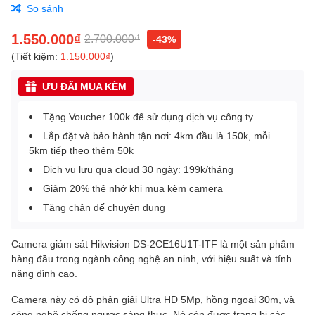
So sánh
1.550.000₫
2.700.000₫
-43%
(Tiết kiệm:
1.150.000₫
)
ƯU ĐÃI MUA KÈM
Tặng Voucher 100k để sử dụng dịch vụ công ty
Lắp đặt và bảo hành tận nơi: 4km đầu là 150k, mỗi
5km tiếp theo thêm 50k
Dịch vụ lưu qua cloud 30 ngày: 199k/tháng
Giảm 20% thẻ nhớ khi mua kèm camera
Tặng chân đế chuyên dụng
Camera giám sát Hikvision DS-2CE16U1T-ITF là một sản phẩm
hàng đầu trong ngành công nghệ an ninh, với hiệu suất và tính
năng đỉnh cao.
Camera này có độ phân giải Ultra HD 5Mp, hồng ngoại 30m, và
công nghệ chống ngược sáng thực. Nó còn được trang bị các