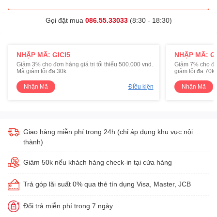
Gọi đặt mua
086.55.33033
(8:30 - 18:30)
NHẬP MÃ: GICI5
NHẬP MÃ: GI
Giảm 3% cho đơn hàng giá trị tối thiểu 500.000 vnd.
Giảm 7% cho đơn 
Mã giảm tối đa 30k
giảm tối đa 70k
Nhận Mã
Điều kiện
Nhận Mã
Giao hàng miễn phí trong 24h (chỉ áp dụng khu vực nội
thành)
Giảm 50k nếu khách hàng check-in tại cửa hàng
Trả góp lãi suất 0% qua thẻ tín dụng Visa, Master, JCB
Đổi trả miễn phí trong 7 ngày