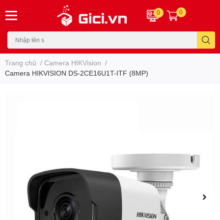
0
0
Trang chủ
/
Camera HIKVision
/
Camera HIKVISION DS-2CE16U1T-ITF (8MP)