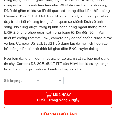
công nghệ hình ảnh tiên tiến như WDR để cân bằng ánh sáng,
DNR để giảm nhiễu và IR để quan sát trong điều kiện thiếu sáng.
Camera DS-2CE16U1T-ITF có khả năng xử lý ánh sáng xuất sắc,
duy trì chi tiết rõ ràng trong cảnh quan có chênh lệch về ánh
sáng. Nó cũng được trang bị tính năng hồng ngoại thông minh
EXIR 2.0, cho phép quan sát trong bóng tối lên đến 30m. Với
thiết kế chống thời tiết IP67, camera này có thể chống được nước
và bụi. Camera DS-2CE16U1T dễ dàng lắp đặt và tích hợp vào
hệ thống hiện có nhờ thiết kế giao diện BNC truyền thống.
Nếu bạn đang tìm kiếm một giải pháp giám sát và bảo mật đáng
tin cậy, Camera DS-2CE16U1T-ITF của Hikvision là sự lựa chọn
hoàn hảo cho gia đình và doanh nghiệp của bạn.
Số lượng:
MUA NGAY
1 Đổi 1 Trong Vòng 7 Ngày
THÊM VÀO GIỎ HÀNG