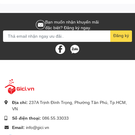
các khu vực không có ánh sáng tự nhiên. Bạn có thể yên tâm
rằng
camera Hikvision DS-2CE16H0T-ITPFS sẽ cung cấp cho
bạn hình ảnh chất lượng cao
và rõ ràng ngay cả trong điều
Bạn muốn nhận khuyến mãi
kiện ánh sáng yếu.
đặc biệt? Đăng ký ngay.
Đăng ký
Khả năng chống nước, chống bụi
tốt
Camera Hikvision DS-2CE16H0T-ITPFS được thiết kế với khả
năng chống nước và chống bụi IP67
. Điều này có nghĩa là
camera DS-2CE16H0T-ITPFS hoạt động hiệu quả trong mọi
điều kiện thời tiết
, bao gồm cả mưa, tuyết và bụi. Với khả năng
chống nước và chống bụi IP67, bạn có thể
lắp đặt camera DS-
Địa chỉ:
237A Trịnh Đình Trọng, Phường Tân Phú, Tp.HCM,
2CE16H0T-ITPFS ở bất kỳ vị trí nào
trong và ngoài trời mà
VN
không cần lo lắng về tác động của thời tiết. Đây là một tính năng
Số điện thoại:
086.55.33033
quan trọng giúp
camera Hikvision DS-2CE16H0T-ITPFS duy trì
hiệu suất ổn định
và kéo dài tuổi thọ của sản phẩm.
Email:
info@gici.vn