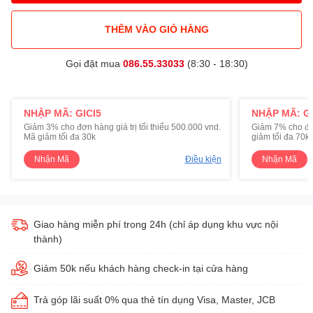
THÊM VÀO GIỎ HÀNG
Gọi đặt mua
086.55.33033
(8:30 - 18:30)
NHẬP MÃ: GICI5
NHẬP MÃ: GI
Giảm 3% cho đơn hàng giá trị tối thiểu 500.000 vnd.
Giảm 7% cho đơn 
Mã giảm tối đa 30k
giảm tối đa 70k
Nhận Mã
Điều kiện
Nhận Mã
Giao hàng miễn phí trong 24h (chỉ áp dụng khu vực nội
thành)
Giảm 50k nếu khách hàng check-in tại cửa hàng
Trả góp lãi suất 0% qua thẻ tín dụng Visa, Master, JCB