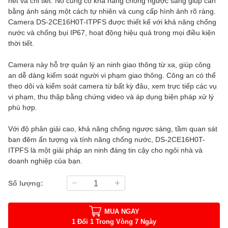
nét và chi tiết. Nó cũng có khả năng chống ngược sáng giúp cân
bằng ánh sáng một cách tự nhiên và cung cấp hình ảnh rõ ràng.
Camera DS-2CE16H0T-ITPFS được thiết kế với khả năng chống
nước và chống bụi IP67, hoạt động hiệu quả trong mọi điều kiện
thời tiết.
Camera này hỗ trợ quản lý an ninh giao thông từ xa, giúp công
an dễ dàng kiểm soát người vi phạm giao thông. Công an có thể
theo dõi và kiểm soát camera từ bất kỳ đâu, xem trực tiếp các vụ
vi phạm, thu thập bằng chứng video và áp dụng biện pháp xử lý
phù hợp.
Với độ phân giải cao, khả năng chống ngược sáng, tầm quan sát
ban đêm ấn tượng và tính năng chống nước, DS-2CE16H0T-
ITPFS là một giải pháp an ninh đáng tin cậy cho ngôi nhà và
doanh nghiệp của bạn.
Số lượng:
MUA NGAY
1 Đổi 1 Trong Vòng 7 Ngày