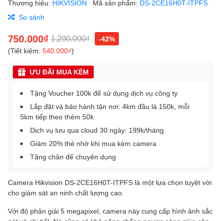
Thương hiệu:
HIKVISION
Mã sản phẩm:
DS-2CE16H0T-ITPFS
So sánh
750.000₫
1.290.000₫
-42%
(Tiết kiệm:
540.000₫
)
ƯU ĐÃI MUA KÈM
Tặng Voucher 100k để sử dụng dịch vụ công ty
Lắp đặt và bảo hành tận nơi: 4km đầu là 150k, mỗi
5km tiếp theo thêm 50k
Dịch vụ lưu qua cloud 30 ngày: 199k/tháng
Giảm 20% thẻ nhớ khi mua kèm camera
Tặng chân đế chuyên dụng
Camera Hikvision DS-2CE16H0T-ITPFS là một lựa chọn tuyệt vời
cho giám sát an ninh chất lượng cao.
Với độ phân giải 5 megapixel, camera này cung cấp hình ảnh sắc