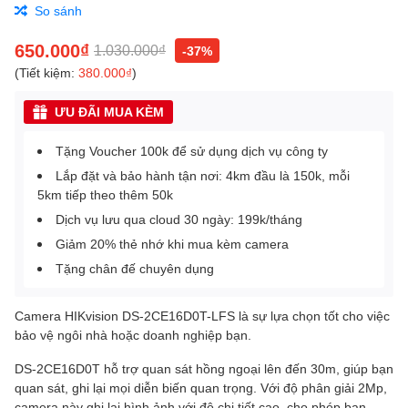
So sánh
650.000₫
1.030.000₫
-37%
(Tiết kiệm:
380.000₫
)
ƯU ĐÃI MUA KÈM
Tặng Voucher 100k để sử dụng dịch vụ công ty
Lắp đặt và bảo hành tận nơi: 4km đầu là 150k, mỗi
5km tiếp theo thêm 50k
Dịch vụ lưu qua cloud 30 ngày: 199k/tháng
Giảm 20% thẻ nhớ khi mua kèm camera
Tặng chân đế chuyên dụng
Camera HIKvision DS-2CE16D0T-LFS là sự lựa chọn tốt cho việc
bảo vệ ngôi nhà hoặc doanh nghiệp bạn.
DS-2CE16D0T hỗ trợ quan sát hồng ngoại lên đến 30m, giúp bạn
quan sát, ghi lại mọi diễn biến quan trọng. Với độ phân giải 2Mp,
camera này ghi lại hình ảnh với độ chi tiết cao, cho phép bạn