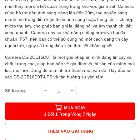
nhìn thấy mọi chi tiết quan trọng trong khu vực giám sát. Camera
cũng hỗ trợ đèn ánh sáng trắng lên đến 20m, tạo nguồn sáng
mạnh mẽ trong điều kiện thiếu ánh sáng hoặc bóng tối. Tích hợp
micro thu âm, cho phép bạn ghi lại tiếng nói và âm thanh chi tiết
xung quanh. Camera này có khả năng chống nước và bụi đạt
chuẩn IP67, nên bạn có thể sử dụng nó một cách đáng tin cậy
ngoài trời, ngay cả trong điều kiện thời tiết khắc nghiệt.
Camera DS-2CE16D0T là một giải pháp an ninh đáng tin cậy và
chất lượng cao, giúp bạn bảo vệ gia đình và tài sản của mình mọi
lúc, mọi nơi. Đừng để an ninh trở thành một vấn đề. Hãy đầu tư
vào DS-2CE16D0T-LFS và tận hưởng sự yên tâm.
Số lượng:
MUA NGAY
1 Đổi 1 Trong Vòng 7 Ngày
THÊM VÀO GIỎ HÀNG