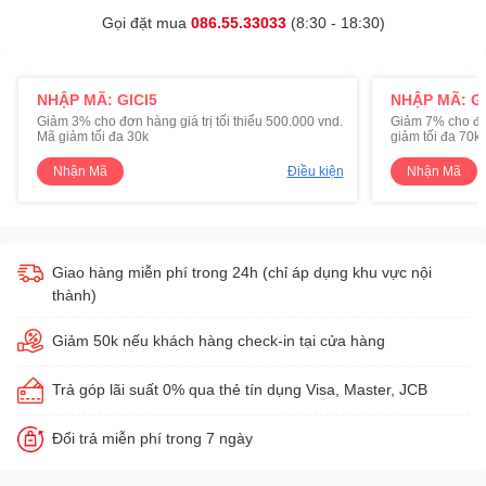
Gọi đặt mua
086.55.33033
(8:30 - 18:30)
NHẬP MÃ: GICI5
NHẬP MÃ: GI
Giảm 3% cho đơn hàng giá trị tối thiểu 500.000 vnd.
Giảm 7% cho đơn 
Mã giảm tối đa 30k
giảm tối đa 70k
Nhận Mã
Điều kiện
Nhận Mã
Giao hàng miễn phí trong 24h (chỉ áp dụng khu vực nội
thành)
Giảm 50k nếu khách hàng check-in tại cửa hàng
Trả góp lãi suất 0% qua thẻ tín dụng Visa, Master, JCB
Đổi trả miễn phí trong 7 ngày