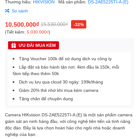
Thương hiệu:
HIKVISION
Mã sản phẩm:
DS-2AE5225TI-A (E)
So sánh
10.500.000₫
15.530.000₫
-32%
(Tiết kiệm:
5.030.000₫
)
ƯU ĐÃI MUA KÈM
Tặng Voucher 100k để sử dụng dịch vụ công ty
Lắp đặt và bảo hành tận nơi: 4km đầu là 150k, mỗi
5km tiếp theo thêm 50k
Dịch vụ lưu qua cloud 30 ngày: 199k/tháng
Giảm 20% thẻ nhớ khi mua kèm camera
Tặng chân đế chuyên dụng
Camera HIKvision DS-2AE5225TI-A (E) là một sản phẩm camera
giám sát an ninh hàng đầu, với công nghệ tiên tiến và tính năng
độc đáo. Đây là lựa chọn hoàn hảo cho ngôi nhà hoặc doanh
nghiệp của bạn.