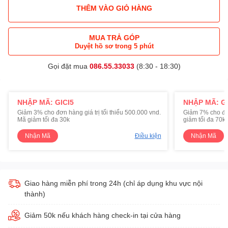
THÊM VÀO GIỎ HÀNG
MUA TRẢ GÓP
Duyệt hồ sơ trong 5 phút
Gọi đặt mua
086.55.33033
(8:30 - 18:30)
NHẬP MÃ: GICI5
NHẬP MÃ: GI
Giảm 3% cho đơn hàng giá trị tối thiểu 500.000 vnd.
Giảm 7% cho đơn 
Mã giảm tối đa 30k
giảm tối đa 70k
Nhận Mã
Điều kiện
Nhận Mã
Giao hàng miễn phí trong 24h (chỉ áp dụng khu vực nội
thành)
Giảm 50k nếu khách hàng check-in tại cửa hàng