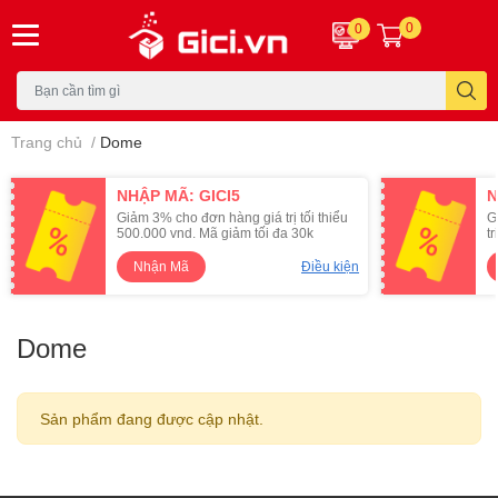
0
0
Trang chủ
/
Dome
NHẬP MÃ: GICI5
N
Giảm 3% cho đơn hàng giá trị tối thiểu
G
500.000 vnd. Mã giảm tối đa 30k
t
Nhận Mã
Điều kiện
Dome
Sản phẩm đang được cập nhật.