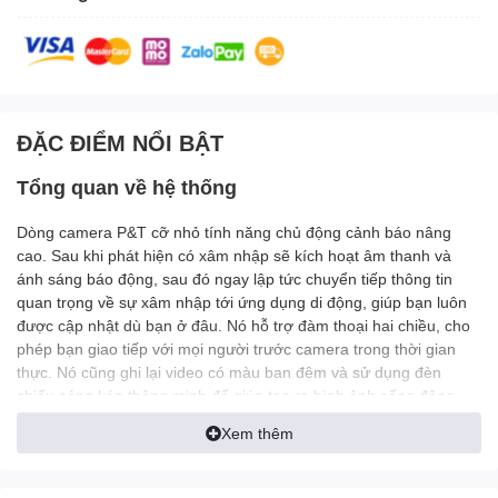
ĐẶC ĐIỂM NỔI BẬT
Tổng quan về hệ thống
Dòng camera P&T cỡ nhỏ tính năng chủ động cảnh báo nâng
cao. Sau khi phát hiện có xâm nhập sẽ kích hoạt âm thanh và
ánh sáng báo động, sau đó ngay lập tức chuyển tiếp thông tin
quan trọng về sự xâm nhập tới ứng dụng di động, giúp bạn luôn
được cập nhật dù bạn ở đâu. Nó hỗ trợ đàm thoại hai chiều, cho
phép bạn giao tiếp với mọi người trước camera trong thời gian
thực. Nó cũng ghi lại video có màu ban đêm và sử dụng đèn
chiếu sáng kép thông minh để giúp tạo ra hình ảnh sống động
và dễ dàng có được thông tin về các sự kiện với tính năng giảm
Xem thêm
độ nhiễu ánh sáng.