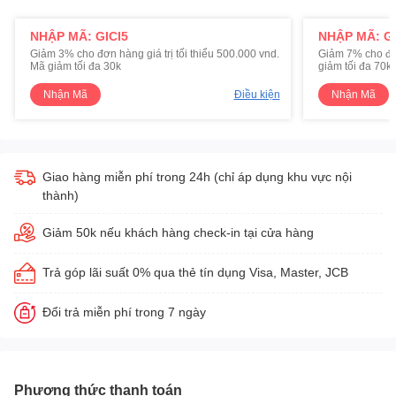
NHẬP MÃ: GICI5
NHẬP MÃ: GI
Giảm 3% cho đơn hàng giá trị tối thiểu 500.000 vnd.
Giảm 7% cho đơn 
Mã giảm tối đa 30k
giảm tối đa 70k
Nhận Mã
Điều kiện
Nhận Mã
Giao hàng miễn phí trong 24h (chỉ áp dụng khu vực nội
thành)
Giảm 50k nếu khách hàng check-in tại cửa hàng
Trả góp lãi suất 0% qua thẻ tín dụng Visa, Master, JCB
Đổi trả miễn phí trong 7 ngày
Phương thức thanh toán