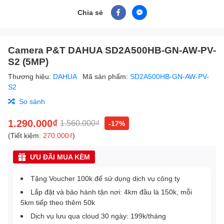
Chia sẻ
Camera P&T DAHUA SD2A500HB-GN-AW-PV-
S2 (5MP)
Thương hiệu:
DAHUA
Mã sản phẩm:
SD2A500HB-GN-AW-PV-
S2
So sánh
1.290.000₫
1.560.000₫
-17%
(Tiết kiệm:
270.000₫
)
ƯU ĐÃI MUA KÈM
Tặng Voucher 100k để sử dụng dịch vụ công ty
Lắp đặt và bảo hành tận nơi: 4km đầu là 150k, mỗi
5km tiếp theo thêm 50k
Dịch vụ lưu qua cloud 30 ngày: 199k/tháng