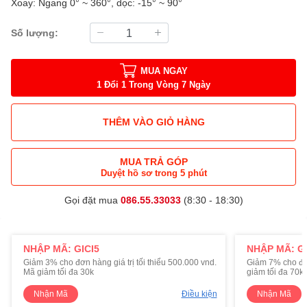
Xoay: Ngang 0° ~ 360°, dọc: -15° ~ 90°
Số lượng:
MUA NGAY
1 Đổi 1 Trong Vòng 7 Ngày
THÊM VÀO GIỎ HÀNG
MUA TRẢ GÓP
Duyệt hồ sơ trong 5 phút
Gọi đặt mua
086.55.33033
(8:30 - 18:30)
NHẬP MÃ: GICI5
NHẬP MÃ: GI
Giảm 3% cho đơn hàng giá trị tối thiểu 500.000 vnd.
Giảm 7% cho đơn 
Mã giảm tối đa 30k
giảm tối đa 70k
Nhận Mã
Điều kiện
Nhận Mã