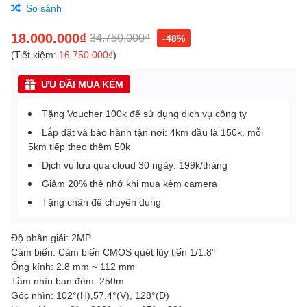
So sánh
18.000.000₫
34.750.000₫
-48%
(Tiết kiệm:
16.750.000₫
)
ƯU ĐÃI MUA KÈM
Tặng Voucher 100k để sử dụng dịch vụ công ty
Lắp đặt và bảo hành tận nơi: 4km đầu là 150k, mỗi
5km tiếp theo thêm 50k
Dịch vụ lưu qua cloud 30 ngày: 199k/tháng
Giảm 20% thẻ nhớ khi mua kèm camera
Tặng chân đế chuyên dụng
Độ phân giải: 2MP
Cảm biến: Cảm biến CMOS quét lũy tiến 1/1.8"
Ống kính: 2.8 mm ~ 112 mm
Tầm nhìn ban đêm: 250m
Góc nhìn: 102°(H),57.4°(V), 128°(D)