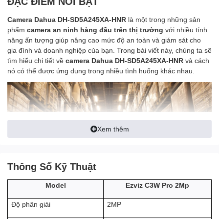
ĐẶC ĐIỂM NỔI BẬT
Camera Dahua DH-SD5A245XA-HNR
là một trong những sản
phẩm
camera an ninh hàng đầu trên thị trường
với nhiều tính
năng ấn tượng giúp nâng cao mức độ an toàn và giám sát cho
gia đình và doanh nghiệp của bạn. Trong bài viết này, chúng ta sẽ
tìm hiểu chi tiết về
camera Dahua DH-SD5A245XA-HNR
và cách
nó có thể được ứng dụng trong nhiều tình huống khác nhau.
Xem thêm
Thông Số Kỹ Thuật
Ezviz C3W Pro 2Mp
Model
2MP
Độ phân giải
Camera Dahua DH-SD5A245XA-HNR
là dòng sản phẩm
camera