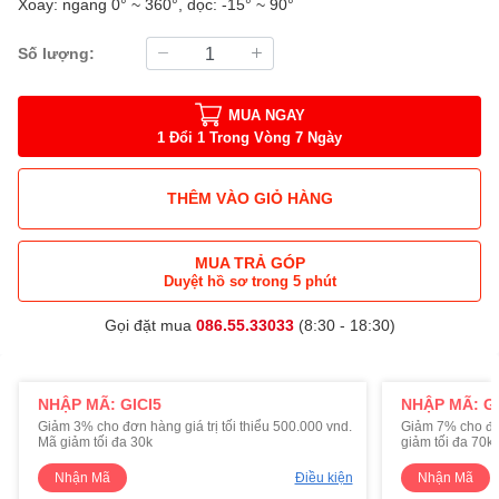
Xoay: ngang 0° ~ 360°, dọc: -15° ~ 90°
Số lượng:
MUA NGAY
1 Đổi 1 Trong Vòng 7 Ngày
THÊM VÀO GIỎ HÀNG
MUA TRẢ GÓP
Duyệt hồ sơ trong 5 phút
Gọi đặt mua
086.55.33033
(8:30 - 18:30)
NHẬP MÃ: GICI5
NHẬP MÃ: GI
Giảm 3% cho đơn hàng giá trị tối thiểu 500.000 vnd.
Giảm 7% cho đơn 
Mã giảm tối đa 30k
giảm tối đa 70k
Nhận Mã
Điều kiện
Nhận Mã