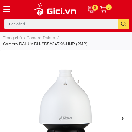
0
0
Trang chủ
/
Camera Dahua
/
Camera DAHUA DH-SD5A245XA-HNR (2MP)