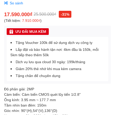
So sánh
17.590.000₫
25.500.000₫
-31%
(Tiết kiệm:
7.910.000₫
)
ƯU ĐÃI MUA KÈM
Tặng Voucher 100k để sử dụng dịch vụ công ty
Lắp đặt và bảo hành tận nơi: 4km đầu là 150k, mỗi
5km tiếp theo thêm 50k
Dịch vụ lưu qua cloud 30 ngày: 199k/tháng
Giảm 20% thẻ nhớ khi mua kèm camera
Tặng chân đế chuyên dụng
Độ phân giải: 2MP
Cảm biến: Cảm biến CMOS quét lũy tiến 1/2.8"
Ống kính: 3.95 mm ~ 177.7 mm
Tầm nhìn ban đêm: 150m
Góc nhìn: 90°(H),54°(V),136°(D)