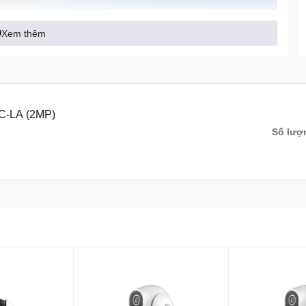
Xem thêm
-LA (2MP)
Số lượ
 phân giải 2.0 Megapixel
cho hình ảnh sắc nét HD 1080P,
I PTZ DH-SD49225-HC-LA hỗ trợ công nghệ Starlight
cho
 Hay ban đêm nhưng vẫn có thể nhìn được rõ màu và đối tượng
Dahua SD59225-HC
với độ nhạy sáng cực thấp
: Web, phần mềm CMS (DSS/PSS) và DMSS. Tiêu chuẩn bảo vệ