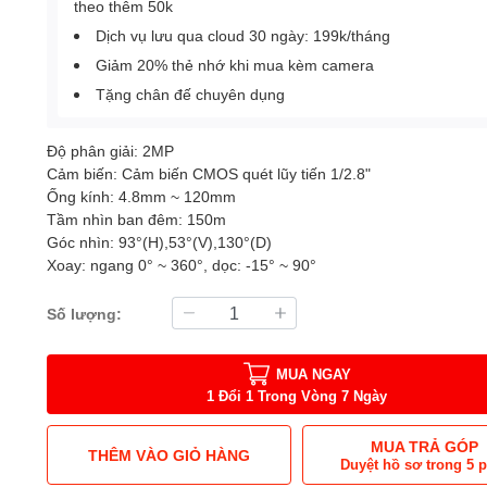
theo thêm 50k
Dịch vụ lưu qua cloud 30 ngày: 199k/tháng
Giảm 20% thẻ nhớ khi mua kèm camera
Tặng chân đế chuyên dụng
Độ phân giải: 2MP
Cảm biến: Cảm biến CMOS quét lũy tiến 1/2.8"
Ống kính: 4.8mm ~ 120mm
Tầm nhìn ban đêm: 150m
Góc nhìn: 93°(H),53°(V),130°(D)
Xoay: ngang 0° ~ 360°, dọc: -15° ~ 90°
Số lượng:
MUA NGAY
1 Đổi 1 Trong Vòng 7 Ngày
MUA TRẢ GÓP
THÊM VÀO GIỎ HÀNG
Duyệt hồ sơ trong 5 