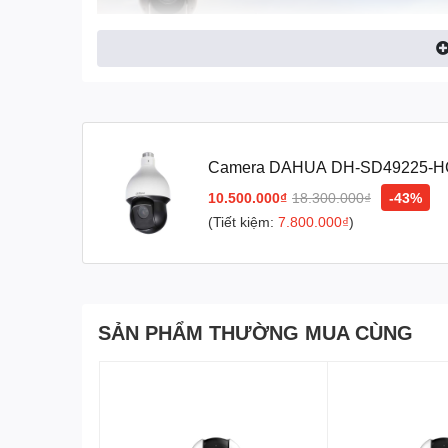
Camera DAHUA DH-SD49225-HC
10.500.000₫
18.300.000₫
-43%
(Tiết kiệm:
7.800.000₫
)
SẢN PHẨM THƯỜNG MUA CÙNG
Camera Speed Dome Dahua DH-SD49225-HC-LA có độ
zoom quang 25X cho tầm quan sát rộng.
Camera HDCV
phép camera ghi hình trong điều kiện thiếu ánh sáng.
chuyển động ngay trong bóng tối.
Camera ngoài trời
0.005Lux@F1.6. Hỗ trợ xem hình bằng nhiều công cụ