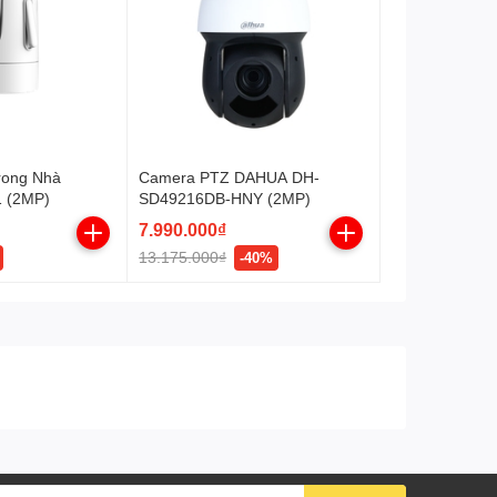
(AWB).
Tự động bù tín hiệu ảnh
(AGC).
Chống nhiễu (3D-DNR).
Phát hiện chuyển động.
rong Nhà
Camera PTZ DAHUA DH-
 (2MP)
SD49216DB-HNY (2MP)
Phát hiện xâm nhập.
7.990.000₫
Bù sáng (BLC).
13.175.000₫
-40%
Giám sát qua điện thoại
thông minh (Android/iOS).
Chống nước, chống
IP66
phá hoại
Nguồn
DC 12V hoặc PoE
(802.3af)