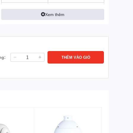
Tầm nhìn ban đêm
Tầm xa hồng ngoại 150m
với công nghệ hồng ngoại
Xem thêm
thông minh
Cảm biến hình ảnh
1/2.8"CMOS
Lưu trữ
Hỗ trợ tối đa thẻ
nhớ MicroSD 256GB
Lưu trữ đám mây EZVIZ
ng:
THÊM VÀO GIỎ
(tùy chọn)
Loa, mic (Đàm thoại 2
Tích hợp
chiều)
Ngang 0° ~ 360°, dọc: -15°
Hỗ trợ xoay
~ 90°
Mạng
Wifi: Tích hợp Wifi 6
(2.4GHz)
LAN
Có
Onvif
Tự động cân bằng trắng
Tính năng