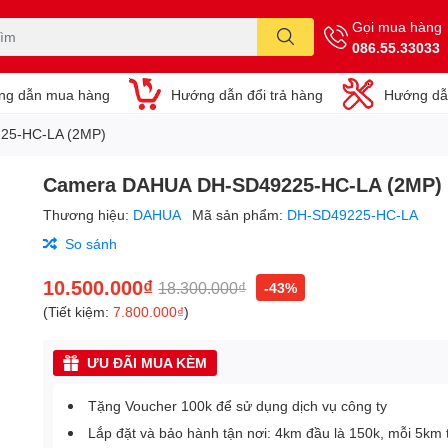
Gọi mua hàng
086.55.33033
ng dẫn mua hàng
Hướng dẫn đổi trả hàng
Hướng dẫ
25-HC-LA (2MP)
Camera DAHUA DH-SD49225-HC-LA (2MP)
Thương hiệu:
DAHUA
Mã sản phẩm:
DH-SD49225-HC-LA
So sánh
10.500.000₫
18.300.000₫
-43%
(Tiết kiệm:
7.800.000₫
)
ƯU ĐÃI MUA KÈM
Tặng Voucher 100k để sử dụng dịch vụ công ty
Lắp đặt và bảo hành tận nơi: 4km đầu là 150k, mỗi 5km 