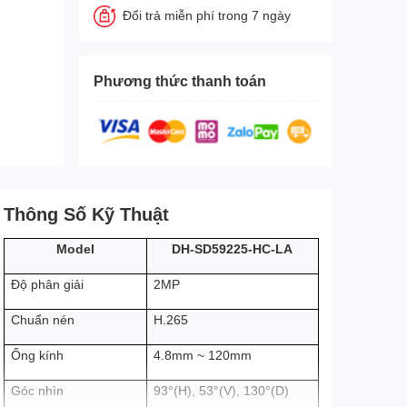
Đổi trả miễn phí trong 7 ngày
Phương thức thanh toán
Thông Số Kỹ Thuật
Model
DH-SD59225-HC-LA
2MP
Độ phân giải
H.265
Chuẩn nén
4.8mm ~ 120mm
Ống kính
Góc nhìn
93°(H), 53°(V), 130°(D)