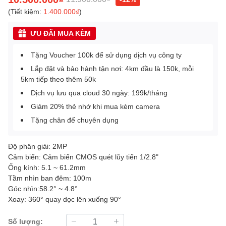
(Tiết kiệm:
1.400.000₫
)
ƯU ĐÃI MUA KÈM
Tặng Voucher 100k để sử dụng dịch vụ công ty
Lắp đặt và bảo hành tận nơi: 4km đầu là 150k, mỗi
5km tiếp theo thêm 50k
Dịch vụ lưu qua cloud 30 ngày: 199k/tháng
Giảm 20% thẻ nhớ khi mua kèm camera
Tặng chân đế chuyên dụng
Độ phân giải: 2MP
Cảm biến: Cảm biến CMOS quét lũy tiến 1/2.8"
Ống kính: 5.1 ~ 61.2mm
Tầm nhìn ban đêm: 100m
Góc nhìn:58.2° ~ 4.8°
Xoay: 360° quay dọc lên xuống 90°
Số lượng: