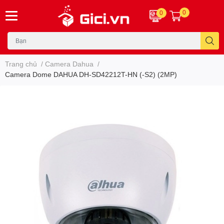
0
0
Trang chủ
/
Camera Dahua
/
Camera Dome DAHUA DH-SD42212T-HN (-S2) (2MP)