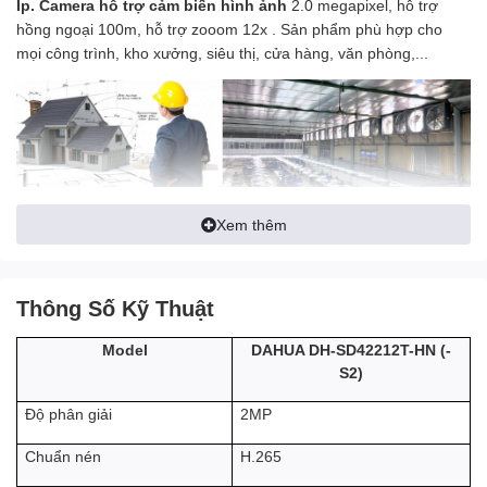
Ip.
Camera hỗ trợ cảm biến hình ảnh
2.0 megapixel, hỗ trợ
hồng ngoại 100m, hỗ trợ zooom 12x . Sản phẩm phù hợp cho
mọi công trình, kho xưởng, siêu thị, cửa hàng, văn phòng,...
Xem thêm
Thông Số Kỹ Thuật
DAHUA DH-SD42212T-HN (-
Model
Camera quay quét Dahua SD42212T-HN
(Dòng sản phẩm nhận
S2)
diện khuôn mặt) chuẩn HD 1080P độ nét cao, zoom quang 12x,
2MP
Độ phân giải
hỗ trợ DWDR, Pan, Titl, tầm quan sát xa trên 100m. Truyền tải tín
hiệu thời gian thực khoảng cách xa, điều khiển qua 1dây cáp
H.265
Chuẩn nén
đồng trục duy nhất, tốc độ quay tối đa 400°/s , quay liên tục 360°,