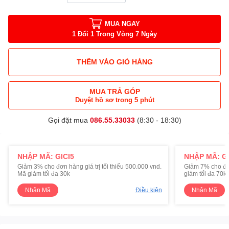
MUA NGAY
1 Đổi 1 Trong Vòng 7 Ngày
THÊM VÀO GIỎ HÀNG
MUA TRẢ GÓP
Duyệt hồ sơ trong 5 phút
Gọi đặt mua
086.55.33033
(8:30 - 18:30)
NHẬP MÃ: GICI5
NHẬP MÃ: GI
Giảm 3% cho đơn hàng giá trị tối thiểu 500.000 vnd.
Giảm 7% cho đơn 
Mã giảm tối đa 30k
giảm tối đa 70k
Nhận Mã
Điều kiện
Nhận Mã