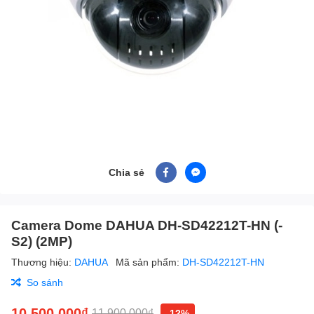
Chia sẻ
Camera Dome DAHUA DH-SD42212T-HN (-
S2) (2MP)
Thương hiệu:
DAHUA
Mã sản phẩm:
DH-SD42212T-HN
So sánh
10.500.000₫
11.900.000₫
-12%