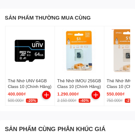
Áp dụng cho
Camera ip, camera hành trình, điện
thoại, máy tính, đầu đĩa, loa
SẢN PHẨM THƯỜNG MUA CÙNG
Hiệu suất cao, tốc độ đọc
Class 10 upto 95Mb/s
nhanh
Nhà sản xuất
Dahua
Bảo hành
24
tháng
Thẻ Nhớ UNV 64GB
Thẻ Nhớ IMOU 256GB
Thẻ Nhớ IMO
Class 10 (Chính Hãng)
Class 10 (Chính Hãng)
Class 10 (Chí
400.000₫
1.290.000₫
550.000₫
500.000₫
2.150.000₫
750.000₫
-20%
-40%
-27%
SẢN PHẨM CÙNG PHÂN KHÚC GIÁ