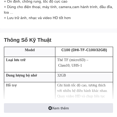
+ Ổn định, chống rung, tốc độ cực cao
+ Dùng cho điện thoại, máy tính, camera,cam hành trình, đầu đĩa,
loa ...
+ Lưu trữ ảnh, nhạc và video HD tốt hơn
Thông Số Kỹ Thuật
C100 (DHI-TF-C100/32GB)
Model
Loại lưu trữ
Thẻ TF (microSD) –
Class10, UHS-1
Dung lượng bộ nhớ
32GB
Hỗ trợ
Ghi hình tốc độ cao, tương thích
với nhiều hệ điều hành khác nhau.
Quay video HD và chụp liên tục
Ghi hình liên tục (24/24) lưu trữ
được 5 – 7 ngày.
Xem thêm