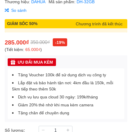
Thương hiệu:
DAHUA
Mã sản phẩm:
DH-32GB
So sánh
GIẢM SỐC 50%
Chương trình đã kết thúc
285.000₫
350.000₫
-19%
(Tiết kiệm:
65.000₫
)
ƯU ĐÃI MUA KÈM
Tặng Voucher 100k để sử dụng dịch vụ công ty
Lắp đặt và bảo hành tận nơi: 4km đầu là 150k, mỗi
5km tiếp theo thêm 50k
Dịch vụ lưu qua cloud 30 ngày: 199k/tháng
Giảm 20% thẻ nhớ khi mua kèm camera
Tặng chân đế chuyên dụng
Số lượng: