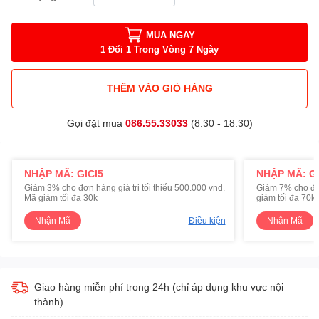
MUA NGAY
1 Đổi 1 Trong Vòng 7 Ngày
THÊM VÀO GIỎ HÀNG
Gọi đặt mua
086.55.33033
(8:30 - 18:30)
NHẬP MÃ: GICI5
NHẬP MÃ: GI
Giảm 3% cho đơn hàng giá trị tối thiểu 500.000 vnd.
Giảm 7% cho đơn 
Mã giảm tối đa 30k
giảm tối đa 70k
Nhận Mã
Điều kiện
Nhận Mã
Giao hàng miễn phí trong 24h (chỉ áp dụng khu vực nội
thành)