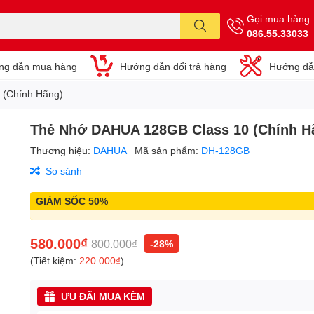
Gọi mua hàng
086.55.33033
ng dẫn mua hàng
Hướng dẫn đổi trả hàng
Hướng dẫ
 (Chính Hãng)
Thẻ Nhớ DAHUA 128GB Class 10 (Chính H
Thương hiệu:
DAHUA
Mã sản phẩm:
DH-128GB
So sánh
GIẢM SỐC 50%
580.000₫
800.000₫
-28%
(Tiết kiệm:
220.000₫
)
ƯU ĐÃI MUA KÈM