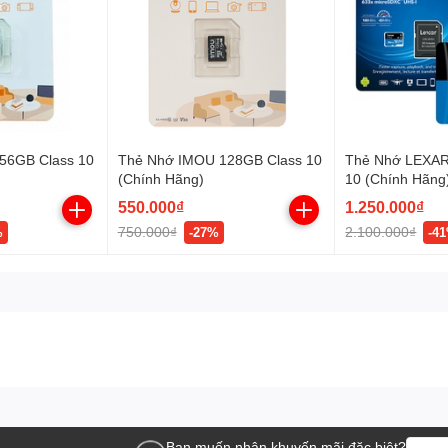
56GB Class 10
Thẻ Nhớ IMOU 128GB Class 10
Thẻ Nhớ LEXAR
(Chính Hãng)
10 (Chính Hãng
550.000₫
1.250.000₫
750.000₫
2.100.000₫
%
-27%
-4
Bạn muốn nhận khuyến mãi đặc biệt?