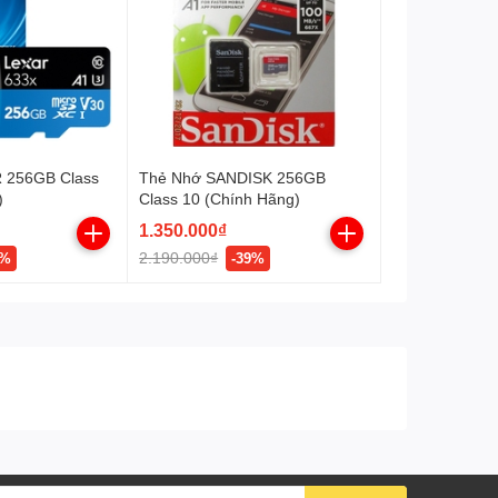
 256GB Class
Thẻ Nhớ SANDISK 256GB
)
Class 10 (Chính Hãng)
1.350.000₫
2.190.000₫
1%
-39%