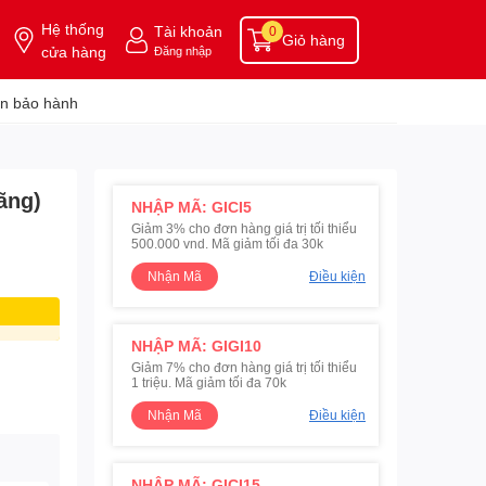
Hệ thống
Tài khoản
0
Giỏ hàng
cửa hàng
Đăng nhập
n bảo hành
ãng)
NHẬP MÃ: GICI5
Giảm 3% cho đơn hàng giá trị tối thiểu
500.000 vnd. Mã giảm tối đa 30k
Nhận Mã
Điều kiện
NHẬP MÃ: GIGI10
Giảm 7% cho đơn hàng giá trị tối thiểu
1 triệu. Mã giảm tối đa 70k
Nhận Mã
Điều kiện
NHẬP MÃ: GICI15