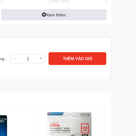
khác nhau.
Quay video HD và chụp liên
tục
Xem thêm
Ghi hình liên tục (24/24) lưu
trữ được 10 – 15 ngày.
Áp dụng cho
Camera ip, camera hành trình,
điện thoại, máy tính, đầu đĩa,
loa
ng:
THÊM VÀO GIỎ
Hiệu suất cao, tốc độ
Class 10 upto 95Mb/s
đọc nhanh
Nhà sản xuất
Dahua
Bảo hành
24 tháng