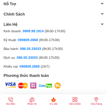
Hỗ Trợ
Chính Sách
Liên Hệ
Kinh doanh:
0909.99.1914
(8h30-17h30)
Kỹ thuật:
090809.2868
(8h30-17h30)
Bảo hành:
086.55.33033
(8h30-17h30)
Dịch vụ:
086.55.33033
(8h30-17h30)
Khiếu nại:
090809.2868
(24/7)
Phương thức thanh toán
CÔNG TY TNHH MTV GICI | Đăng ký kinh doanh số: 0317179268 |
Cung cấp bởi
Sapo
Gọi điện
Nhắn tin
Ưu đãi
Sản phẩm
Cửa hàng