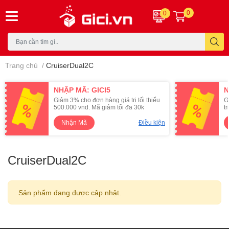
0
0
Trang chủ
/
CruiserDual2C
NHẬP MÃ: GICI5
N
Giảm 3% cho đơn hàng giá trị tối thiểu
G
500.000 vnd. Mã giảm tối đa 30k
t
Nhận Mã
Điều kiện
CruiserDual2C
Sản phẩm đang được cập nhật.