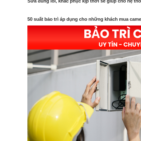
Sửa đúng lỗi, khắc phục kịp thời sẽ giúp cho hệ thố
50 suất bảo trì áp dụng cho những khách mua camer