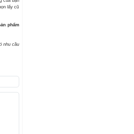
ng của bạn
họn lấy cũ
 sản phẩm
có nhu cầu