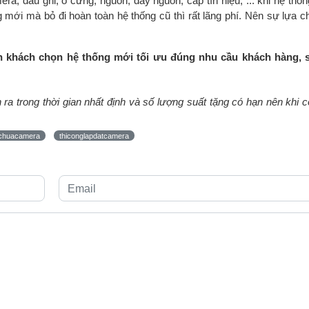
ra, đầu ghi, ổ cứng, nguồn, dây nguồn, cáp tín hiệu, ... khi hệ thố
ới mà bỏ đi hoàn toàn hệ thống cũ thì rất lãng phí. Nên sự lựa c
ấn khách chọn hệ thống mới tối ưu đúng nhu cầu khách hàng,
ra trong thời gian nhất định và số lượng suất tặng có hạn nên khi 
chuacamera
thiconglapdatcamera