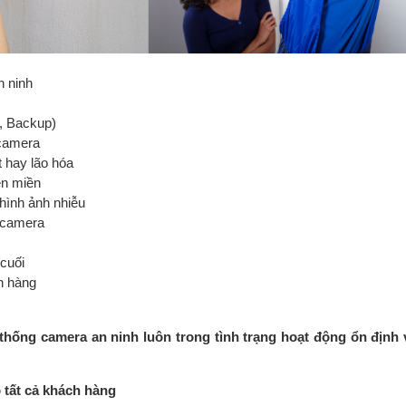
n ninh
k, Backup)
 camera
t hay lão hóa
ên miền
hình ảnh nhiễu
y camera
 cuối
h hàng
 thống camera an ninh luôn trong tình trạng hoạt động ổn định 
o tất cả khách hàng