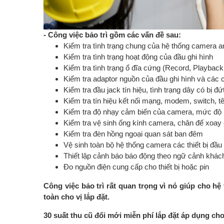
- Công việc bảo trì gồm các vấn đề sau:
Kiểm tra tình trạng chung của hệ thống camera a
Kiểm tra tình trạng hoạt động của đầu ghi hình
Kiểm tra tình trạng ổ đĩa cứng (Record, Playbac
Kiểm tra adaptor nguồn của đầu ghi hình và các
Kiểm tra đầu jack tín hiệu, tình trạng dây có bị đứ
Kiểm tra tín hiệu kết nối mạng, modem, switch, t
Kiểm tra độ nhạy cảm biến của camera, mức độ 
Kiểm tra vệ sinh ống kính camera, chân đế xoa
Kiểm tra đèn hồng ngoại quan sát ban đêm
Vệ sinh toàn bộ hệ thống camera các thiết bị đầu
Thiết lập cảnh báo báo động theo ngữ cảnh khác
Đo nguồn điện cung cấp cho thiết bị hoặc pin
Công việc bảo trì rất quan trọng vì nó giúp cho hệ
toàn cho vị lắp đặt.
30 suất thu cũ đổi mới miễn phí lắp đặt áp dụng ch