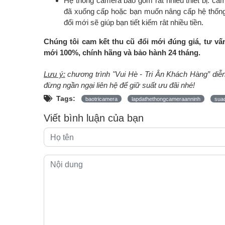
Hệ thống camera bao gồm rất nhiều thiết bị: came
đã xuống cấp hoặc bạn muốn nâng cấp hệ thống m
đổi mới sẽ giúp bạn tiết kiếm rât nhiều tiền.
Chúng tôi cam kết thu cũ đổi mới đúng giá, tư v
mới 100%, chính hãng và bảo hành 24 tháng.
Lưu ý:
chương trình "Vui Hè - Tri Ân Khách Hàng” diễn 
đừng ngần ngại liên hệ để giữ suất ưu đãi nhé!
Tags:
baotricamera
lapdathethongcameraanninh
sua
Viết bình luận của bạn