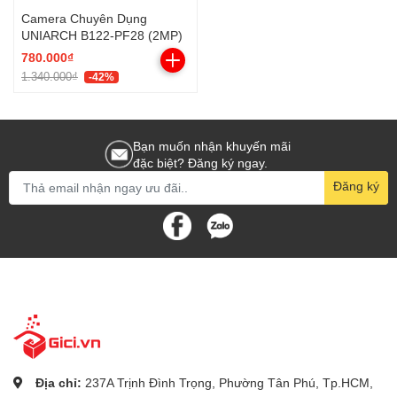
Camera Chuyên Dụng
UNIARCH B122-PF28 (2MP)
780.000₫
1.340.000₫
-42%
Bạn muốn nhận khuyến mãi
đặc biệt? Đăng ký ngay.
Đăng ký
Địa chỉ:
237A Trịnh Đình Trọng, Phường Tân Phú, Tp.HCM,