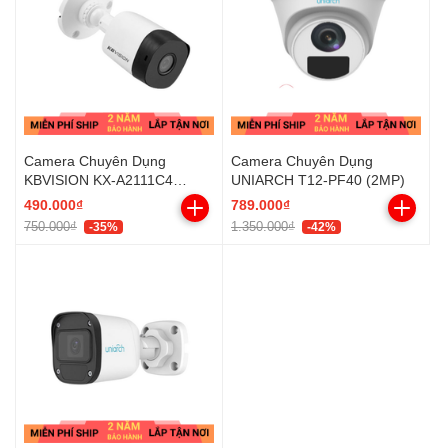
Camera Chuyên Dụng
Camera Chuyên Dụng
KBVISION KX-A2111C4
UNIARCH T12-PF40 (2MP)
(2MP)
490.000₫
789.000₫
750.000₫
1.350.000₫
-35%
-42%