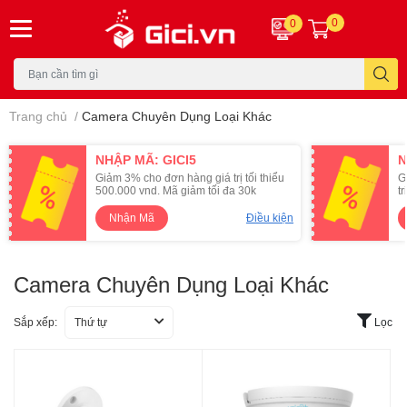
0
0
Trang chủ
/
Camera Chuyên Dụng Loại Khác
NHẬP MÃ: GICI5
N
Giảm 3% cho đơn hàng giá trị tối thiểu
G
500.000 vnd. Mã giảm tối đa 30k
t
Nhận Mã
Điều kiện
Camera Chuyên Dụng Loại Khác
Sắp xếp:
Thứ tự
Lọc